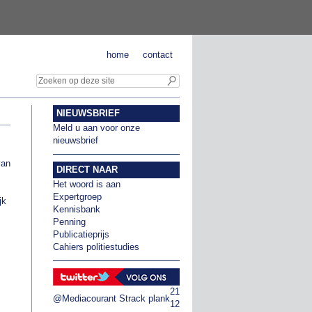
home
contact
NIEUWSBRIEF
Meld u aan voor onze
nieuwsbrief
van
DIRECT NAAR
Het woord is aan
Expertgroep
jk
Kennisbank
Penning
Publicatieprijs
Cahiers politiestudies
21
@Mediacourant
Strack plank
12