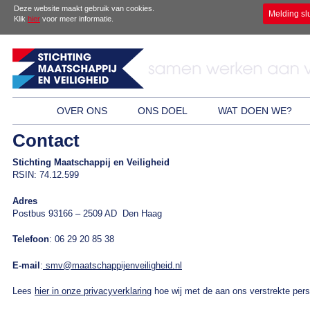
Deze website maakt gebruik van cookies.
Melding sl
Klik
hier
voor meer informatie.
OVER ONS
ONS DOEL
WAT DOEN WE?
Contact
Stichting Maatschappij en Veiligheid
RSIN: 74.12.599
Adres
Postbus 93166 – 2509 AD Den Haag
Telefoon
: 06 29 20 85 38
E-mail
:
smv@maatschappijenveiligheid.nl
Lees
hier in onze privacyverklaring
hoe wij met de aan ons verstrekte pe