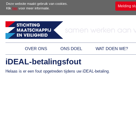
Deze website maakt gebruik van cookies.
Melding sl
Klik
hier
voor meer informatie.
OVER ONS
ONS DOEL
WAT DOEN WE?
iDEAL-betalingsfout
Helaas is er een fout opgetreden tijdens uw iDEAL-betaling.