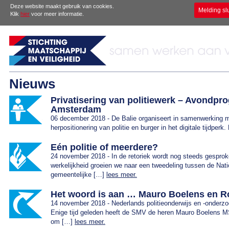
Deze website maakt gebruik van cookies.
Melding sl
Klik
hier
voor meer informatie.
Nieuws
Privatisering van politiewerk – Avondp
Amsterdam
06 december 2018 - De Balie organiseert in samenwerking me
herpositionering van politie en burger in het digitale tijdper
Eén politie of meerdere?
24 november 2018 - In de retoriek wordt nog steeds gesprok
werkelijkheid groeien we naar een tweedeling tussen de Natio
gemeentelijke […]
lees meer.
Het woord is aan … Mauro Boelens en R
14 november 2018 - Nederlands politieonderwijs en -onderzoe
Enige tijd geleden heeft de SMV de heren Mauro Boelens M
om […]
lees meer.