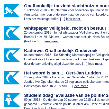
Onafhankelijk toezicht slachthuizen nood
10 oktober 2018 - Het platform voor onderzoeksjournalistiek 
Amsterdammer een onderzoek naar de positie van keurders, 
Lees het volledige artikel […]
lees meer.
Whitepaper Veiligheid, recht en bestuur
20 september 2018 - In het whitepaper ‘Veiligheid, recht en
Bureau i.s.m. VL-Nieuws – worden door prof. dr. Hans Boutell
(Radboud […]
lees meer.
Kaderwet Onafhankelijk Onderzoek
04 september 2018 - De Stichting Maatschappij en Veilighe
Onafhankelijk Onderzoek om lering te kunnen trekken uit ge
door de samenleving altijd dezelfde twee […]
lees meer.
Het woord is aan … Gert-Jan Ludden
16 augustus 2018 - Gezagscrisis Nationale Politie In 2012 b
Justitie Ivo Opstelten dat de 26 regionale politiekorpsen 
Politieorganisatie. In 2018 zou […]
lees meer.
Studiemiddag ‘Evaluatie van de politie’
09 juli 2018 - Op donderdag 20 september 2018 zal de eers
genaamd ‘Evaluatie van de politie’ (Cahier 48). Deze studie
Den Bosch en […]
lees meer.