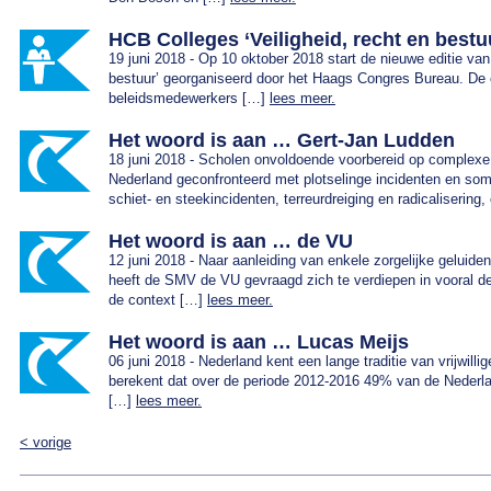
HCB Colleges ‘Veiligheid, recht en bestu
19 juni 2018 - Op 10 oktober 2018 start de nieuwe editie van
bestuur’ georganiseerd door het Haags Congres Bureau. De 
beleidsmedewerkers […]
lees meer.
Het woord is aan … Gert-Jan Ludden
18 juni 2018 - Scholen onvoldoende voorbereid op complexe
Nederland geconfronteerd met plotselinge incidenten en soms
schiet- en steekincidenten, terreurdreiging en radicaliserin
Het woord is aan … de VU
12 juni 2018 - Naar aanleiding van enkele zorgelijke geluiden
heeft de SMV de VU gevraagd zich te verdiepen in vooral de
de context […]
lees meer.
Het woord is aan … Lucas Meijs
06 juni 2018 - Nederland kent een lange traditie van vrijwill
berekent dat over de periode 2012-2016 49% van de Nederlan
[…]
lees meer.
Post navigation
<
vorige