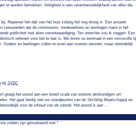
en te worden betrokken. Veiligheid is een verantwoordelijkheid van allen die
 bij. Repareer het dak van het huis zolang het nog droog is. Een actueel
en Leeuwarden dat de crisisteams, medewerkers en leerlingen traint in het
erde publiciteit met alom verontwaardiging. Ten onrechte zou ik zeggen. Een
istisch oefenen voor het te laat is. We leven nu eenmaal in een risicovolle ti
n. Ouders en leerlingen zullen er even aan moeten wennen, maar uiteindelijk
g bij
SVDC
.
rom graag het woord aan een breed scala van externe deskundigen om
delen.
Het gaat hierbij niet om standpunten van de Stichting Maatschappij en
ntwoordelijk voor de inhoud van de rubriek ‘Het woord is aan …’
iste velden zijn gemarkeerd met
*