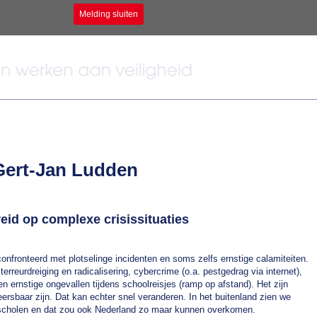
Melding sluiten
Gert-Jan Ludden
id op complexe crisissituaties
nfronteerd met plotselinge incidenten en soms zelfs ernstige calamiteiten.
terreurdreiging en radicalisering, cybercrime (o.a. pestgedrag via internet),
en ernstige ongevallen tijdens schoolreisjes (ramp op afstand). Het zijn
ersbaar zijn. Dat kan echter snel veranderen. In het buitenland zien we
scholen en dat zou ook Nederland zo maar kunnen overkomen.