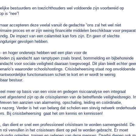
elijke bestuurders en toezichthouders wel voldoende zijn voorbereid op
p is “nee”!
maar accepteren deze veelal vanuit de gedachte “ons zal het wel niet
imaire proces en er zijn weinig financiële middelen beschikbaar voor preparat
tandig. De impact van een calamiteit kan fors zijn. En geen of slechte
langduriger gevolgen hebben.
t- en hoger onderwijs hebben wel een plan voor de
esteden zij aandacht aan ramptypen zoals brand, bommelding en bijbehorende
andacht voor sociale veiligheid daaraan toegevoegd. Dit plan biedt echter gee
scenario’s waaronder schoolshootings. Crisisbeheersing staat nog onvoldoende
antwoordelijke functionarissen schiet te kort en er wordt te weinig
baar bestuur.
 veel meer op basis van een visie en gedegen risicoanalyse een integraal
moet afgestemd zijn op de crisisplannen van de betreffende veiligheidsregio. I
reven ten aanzien van alarmering, opschaling, leiding en coördinatie,
n nazorg. Verder is het van belang dat scholen een stevig netwerk onderhoud
ers. Bij crisisbeheersing gaat het om kennis en kennissen!
, dan dient er snel een professioneel crisisteam te worden samengesteld. De
 rol vervullen in het crisisteam dient op peil te worden gebracht. Er moet
kkundig opleiden, trainen en oefenen van deze mensen. Daarbij dienen ook m