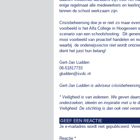
enige regelmaat alle medewerkers en leerling
binnen de school werkzaam zijn.
Crisisbeheersing doe je er niet zo maar even
voorbeeld is het Alfa College in Hoogeveen 
scenario van een schoolshooting. Dit genere
mooi voorbeeld van proactief handelen en real
waarbij de onderwijssector niet wordt ontzie
dient het juist hun belang!
Gert-Jan Ludden
06-51817733
gludden@svdc.nl
Gert-Jan Ludden is adviseur crisisbeheersin
* Veiligheid is van iedereen. We geven daa
onderzoeken, ideeën en inspiratie met u te 
Veiligheid. De stichting is dan ook niet vera
GEEF EEN REACTIE
Je e-mailadres wordt niet gepubliceerd.
Vere
Reactie
*