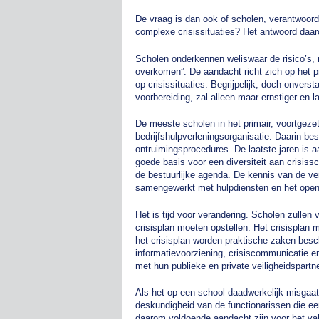
De vraag is dan ook of scholen, verantwoord
complexe crisissituaties? Het antwoord daaro
Scholen onderkennen weliswaar de risico’s, 
overkomen”. De aandacht richt zich op het pr
op crisissituaties. Begrijpelijk, doch onvers
voorbereiding, zal alleen maar ernstiger en 
De meeste scholen in het primair, voortgeze
bedrijfshulpverleningsorganisatie. Daarin b
ontruimingsprocedures. De laatste jaren is a
goede basis voor een diversiteit aan crisis
de bestuurlijke agenda. De kennis van de ver
samengewerkt met hulpdiensten en het open
Het is tijd voor verandering. Scholen zullen
crisisplan moeten opstellen. Het crisisplan 
het crisisplan worden praktische zaken besch
informatievoorziening, crisiscommunicatie e
met hun publieke en private veiligheidspartn
Als het op een school daadwerkelijk misgaat
deskundigheid van de functionarissen die een
daarom voldoende aandacht zijn voor het va