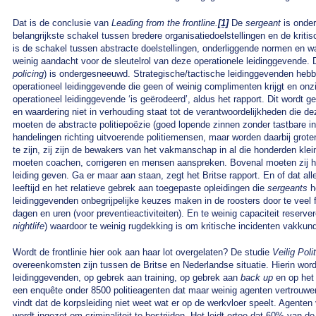
Dat is de conclusie van
Leading from the frontline.
[1]
De
sergeant
is onder
belangrijkste schakel tussen bredere organisatiedoelstellingen en de kritisc
is de schakel tussen abstracte doelstellingen, onderliggende normen en wa
weinig aandacht voor de sleutelrol van deze operationele leidinggevende. Di
policing
) is ondergesneeuwd. Strategische/tactische leidinggevenden hebbe
operationeel leidinggevende die geen of weinig complimenten krijgt en onz
operationeel leidinggevende ‘is geërodeerd’, aldus het rapport. Dit wordt
en waardering niet in verhouding staat tot de verantwoordelijkheden die dez
moeten de abstracte politiepoëzie (goed lopende zinnen zonder tastbare i
handelingen richting uitvoerende politiemensen, maar worden daarbij groten
te zijn, zij zijn de bewakers van het vakmanschap in al die honderden klei
moeten coachen, corrigeren en mensen aanspreken. Bovenal moeten zij het
leiding geven. Ga er maar aan staan, zegt het Britse rapport. En of dat al
leeftijd en het relatieve gebrek aan toegepaste opleidingen die
sergeants
he
leidinggevenden onbegrijpelijke keuzes maken in de roosters door te veel fu
dagen en uren (voor preventieactiviteiten). En te weinig capaciteit reser
nightlife
) waardoor te weinig rugdekking is om kritische incidenten vakkun
Wordt de frontlinie hier ook aan haar lot overgelaten? De studie
Veilig Pol
overeenkomsten zijn tussen de Britse en Nederlandse situatie. Hierin wo
leidinggevenden, op gebrek aan training, op gebrek aan
back up
en op het 
een enquête onder 8500 politieagenten dat maar weinig agenten vertrouwe
vindt dat de korpsleiding niet weet wat er op de werkvloer speelt. Agenten
wordt ingezet om criminaliteit te bestrijden. Het leidt ertoe dat 60% van d