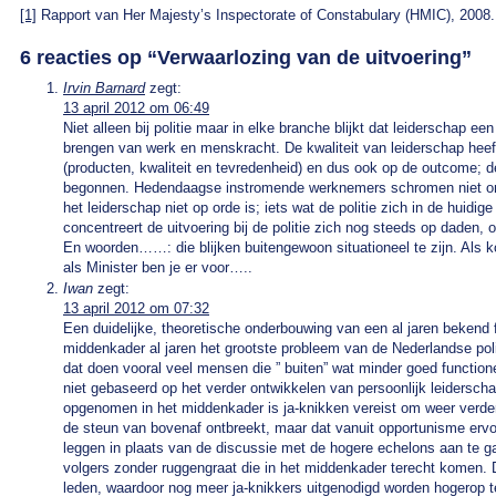
[1]
Rapport van Her Majesty’s Inspectorate of Constabulary (HMIC), 2008.
6 reacties op “
Verwaarlozing van de uitvoering
”
Irvin Barnard
zegt:
13 april 2012 om 06:49
Niet alleen bij politie maar in elke branche blijkt dat leiderschap ee
brengen van werk en menskracht. De kwaliteit van leiderschap heeft
(producten, kwaliteit en tevredenheid) en dus ook op de outcome; de e
begonnen. Hedendaagse instromende werknemers schromen niet om 
het leiderschap niet op orde is; iets wat de politie zich in de huidi
concentreert de uitvoering bij de politie zich nog steeds op daden, 
En woorden……: die blijken buitengewoon situationeel te zijn. Als k
als Minister ben je er voor…..
Iwan
zegt:
13 april 2012 om 07:32
Een duidelijke, theoretische onderbouwing van een al jaren bekend f
middenkader al jaren het grootste probleem van de Nederlandse polit
dat doen vooral veel mensen die ” buiten” wat minder goed function
niet gebaseerd op het verder ontwikkelen van persoonlijk leidersc
opgenomen in het middenkader is ja-knikken vereist om weer verder
de steun van bovenaf ontbreekt, maar dat vanuit opportunisme ervo
leggen in plaats van de discussie met de hogere echelons aan te ga
volgers zonder ruggengraat die in het middenkader terecht komen. 
leden, waardoor nog meer ja-knikkers uitgenodigd worden hogerop t