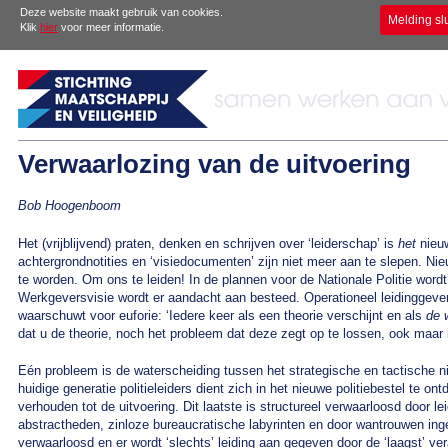
Deze website maakt gebruik van cookies.
Melding sl
Klik
hier
voor meer informatie.
Verwaarlozing van de uitvoering
Bob Hoogenboom
Het (vrijblijvend) praten, denken en schrijven over ‘leiderschap’ is
het
nieuw
achtergrondnotities en ‘visiedocumenten’ zijn niet meer aan te slepen. N
te worden. Om ons te leiden! In de plannen voor de Nationale Politie wordt 
Werkgeversvisie wordt er aandacht aan besteed. Operationeel leidinggeve
waarschuwt voor euforie: ‘Iedere keer als een theorie verschijnt en als
de 
dat u de theorie, noch het probleem dat deze zegt op te lossen, ook maar b
Eén probleem is de waterscheiding tussen het strategische en tactische 
huidige generatie politieleiders dient zich in het nieuwe politiebestel te ont
verhouden tot de uitvoering. Dit laatste is structureel verwaarloosd door le
abstractheden, zinloze bureaucratische labyrinten en door wantrouwen inge
verwaarloosd en er wordt ‘slechts’ leiding aan gegeven door de ‘laagst’ vera