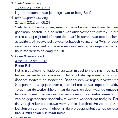
Sieb Geerds
zegt:
13 april 2012 om 11:19
Ligt de frequentie van je stukjes wat te hoog Bob?
bob hoogenboom
zegt:
27 april 2012 om 09:24
Sieb dat zou best kunnen, maar om je te kunnen beantwoorden: wees 
goedkoop ‘scoren’ ? Is de keuze van onderwerpen te divers? Zit er t
wetenschappelijk onder/boven de maat? Is sprake van opportunisme?
actualiteit, of nieuwe politiewetenschappelijke inzichten?Als je reag
verantwoordelijkheid om beargumenteerd iets bij te dragen. korte zi
houd me scherp en daag me uit!
Coen Knuvers
zegt:
4 mei 2012 om 19:13
Beste Bob
Het is niet alleen het leiderschap waar misschien iets mis mee is. 
het een en ander aan mankeert. Het is ook de wijze waarop wij ons
door het systeem en systemen. Daar zouden we tegen in verzet moe
Stoppen met dat gejank over cijfers, het maken van rapporten, aktiv
Terug naar de werkelijkheid, naar de basis en doen waar de omgev
hanteren. Geen mensen een oor aannaaien, maar verbaliseren omdat 
van de gegaradeerde noodhulp) te werken wanneer dat nodig is. Ee
dat vraagt zeker een nieuwe vorm van leiderschap. En zeker op Str
loslaten en vertrouwen hebben in de professionaliteit van de colleg
ben je misschien niet meer nodig…..