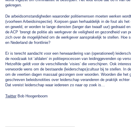
gekregen.
De arbeidsomstandigheden waaronder politiemensen moeten werken wordt a
(voorheen Arbeidsinspectie). Korpsen gaan herhaaldelijk in de fout als h
en geweld, er worden te lange diensten (langer dan twaalf uur) gedraaid e
de ACP ‘brengt de politie als werkgever de veiligheid en gezondheid van 
zich over de mogelijkheid om de werkgever aansprakelijk te stellen. Hoe 
en Nederland de frontlinie?
Er is terecht aandacht voor een herwaardering van (operationeel) leiders
de noodzaak tot ‘afdalen’ in politieprocessen van leidinggevenden op versc
Hetzelfde geldt voor de verschillende ‘visies’ die verschijnen. Ook interes
verwoorde wens om de bestaande (leiderschaps)cultuur bij te stellen. In 
om de veertien dagen massaal gezongen over woorden. Woorden die het g
geschreven beleidsnotities over leiderschap veranderen de praktijk echter 
Dat vereist leiderschap waar iedereen zo naar op zoek is…
Twitter
Bob Hoogenboom