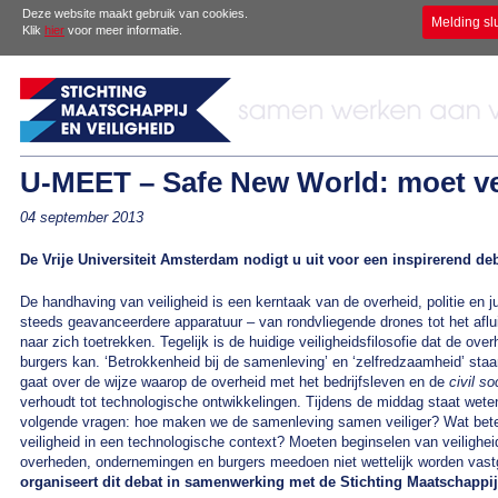
Deze website maakt gebruik van cookies.
Melding sl
Klik
hier
voor meer informatie.
U-MEET – Safe New World: moet vei
04 september 2013
De Vrije Universiteit Amsterdam nodigt u uit voor een inspirerend deb
De handhaving van veiligheid is een kerntaak van de overheid, politie en jus
steeds geavanceerdere apparatuur – van rondvliegende drones tot het afl
naar zich toetrekken. Tegelijk is de huidige veiligheidsfilosofie dat de ov
burgers kan. ‘Betrokkenheid bij de samenleving’ en ‘zelfredzaamheid’ st
gaat over de wijze waarop de overheid met het bedrijfsleven en de
civil so
verhoudt tot technologische ontwikkelingen. Tijdens de middag staat wetens
volgende vragen: hoe maken we de samenleving samen veiliger? Wat bete
veiligheid in een technologische context? Moeten beginselen van veiligh
overheden, ondernemingen en burgers meedoen niet wettelijk worden vas
organiseert dit debat in samenwerking met de Stichting Maatschappij