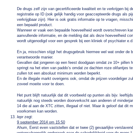
De drugs zelf zijn van gecertificeerde kwaliteit en te verkrijgen bij d
registratie op ID (ook gelijk handig voor geaccepteerde drugs als pij
verkrijgbaar zijn). Hier is ook gratis informatie op te vragen, missch
een bepaald product.
Wanneer er vaak een bepaalde hoeveelheid wordt overschreven kan
aanvullende informatie, en de melding dat als deze hoeveelheid cons
wordt uitgenodigd voor een gesprek bij een kliniek of psychiater e.d
En ja, misschien stijgt het drugsgebruik hiermee wel wat onder de 
verantwoorde manier.
Gevallen dat jongeren op een feest doodgaan omdat ze 10+ pillen h
springt na het eten van paddo’s omdat ze dachten roze olifantjes te
zullen tot een absoluut minimum worden beperkt.
En de illegale markt overigens ook, omdat de prijzen voordeliger zul
zoveel moeite voor te doen.
Het punt blijft natuurlijk dat dit voorbeeld op punten als bijv. leefti
natuurlijk nog steeds worden doorverkocht aan anderen of minderjar
14 die al aan de XTC zitten, illegaal of niet. Maar ik geloof dat dit
voorkomen kan worden.
lepr
zegt:
9 september 2014 om 15:50
Ahum, Eerst even vaststellen dat er twee (2) gevaarlijke verslaven
wetenschappelijk onderzoek naar de schadelijkheid voor de mens 