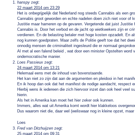
hanspy
zegt:
22 maart 2014 om 23:29
Het is onbegrijpelijk dat Nederland nog steeds Cannabis als een groo
Cannabis groot geworden en echte nadelen doen zich niet voor of k
Justitie maar hameren op de gevaren. Vergetende dat juist Justitie
Cannabis is. Door het verbod en de jacht op wietkwekers zijn er cr
verdienen. En de belasting betaler met hoge kosten opzadelt. En al
nog kunnen goedpraten. Maar zelfs de Politie geeft toe dat het dwe
onnodig mensen de criminaliteit ingesleurd die er normaal gesprok
Al met al een falend beleid , wat door een minister Opstelten word 
ondemocratische manier.
Loes Passieux
zegt:
24 maart 2014 om 13:21
Helemaal eens met de inhoud van bovenstaande.
Het kan niet zo zijn dat aan de argumenten en pleidooi in het manif
En ik hoop dan ook dat het manifest de nodige aandacht, respect e
Hierbij wens ik iedereen die zich hiervoor inzet dan ook heel veel 
hierin.
Als het in Amerika kan moet het hier zeker ook kunnen.
Immers, alles wat uit Amerika komt wordt hier klakkeloos overgen
Dus waarom niet die, daar wel (weliswaar nog in kleine opzet, maar 
Loes
Fred van Ditzhuijzen
zegt:
25 maart 2014 om 09:31