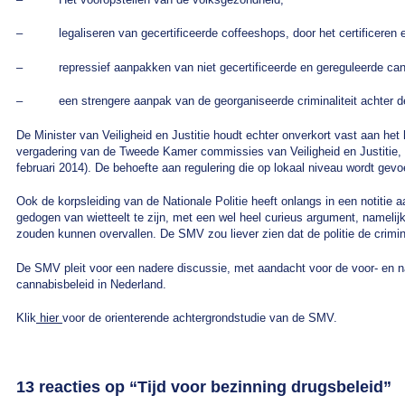
– legaliseren van gecertificeerde coffeeshops, door het certificeren e
– repressief aanpakken van niet gecertificeerde en gereguleerde cann
– een strengere aanpak van de georganiseerde criminaliteit achter de i
De Minister van Veiligheid en Justitie houdt echter onverkort vast aan het 
vergadering van de Tweede Kamer commissies van Veiligheid en Justitie, 
februari 2014). De behoefte aan regulering die op lokaal niveau wordt gev
Ook de korpsleiding van de Nationale Politie heeft onlangs in een notitie 
gedogen van wietteelt te zijn, met een wel heel curieus argument, namelijk
zouden kunnen overvallen. De SMV zou liever zien dat de politie de crimi
De SMV pleit voor een nadere discussie, met aandacht voor de voor- en na
cannabisbeleid in Nederland.
Klik
hier
voor de orienterende achtergrondstudie van de SMV.
13 reacties op “
Tijd voor bezinning drugsbeleid
”