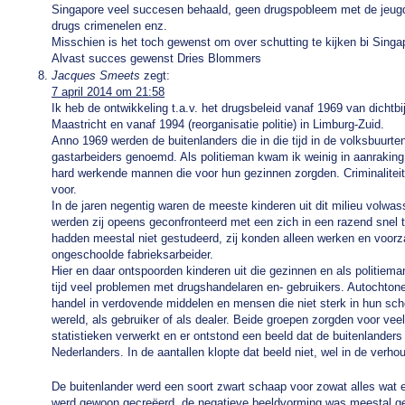
Singapore veel succesen behaald, geen drugspobleem met de jeugd,
drugs crimenelen enz.
Misschien is het toch gewenst om over schutting te kijken bi Singa
Alvast succes gewenst Dries Blommers
Jacques Smeets
zegt:
7 april 2014 om 21:58
Ik heb de ontwikkeling t.a.v. het drugsbeleid vanaf 1969 van dichtb
Maastricht en vanaf 1994 (reorganisatie politie) in Limburg-Zuid.
Anno 1969 werden de buitenlanders die in die tijd in de volksbuur
gastarbeiders genoemd. Als politieman kwam ik weinig in aanrakin
hard werkende mannen die voor hun gezinnen zorgden. Criminalitei
voor.
In de jaren negentig waren de meeste kinderen uit dit milieu volwa
werden zij opeens geconfronteerd met een zich in een razend sne
hadden meestal niet gestudeerd, zij konden alleen werken en voorz
ongeschoolde fabrieksarbeider.
Hier en daar ontspoorden kinderen uit die gezinnen en als politiem
tijd veel problemen met drugshandelaren en- gebruikers. Autochton
handel in verdovende middelen en mensen die niet sterk in hun sc
wereld, als gebruiker of als dealer. Beide groepen zorgden voor veel
statistieken verwerkt en er ontstond een beeld dat de buitenlande
Nederlanders. In de aantallen klopte dat beeld niet, wel in de verhou
De buitenlander werd een soort zwart schaap voor zowat alles wat 
werd gewoon gecreëerd, de negatieve beeldvorming was meestal g