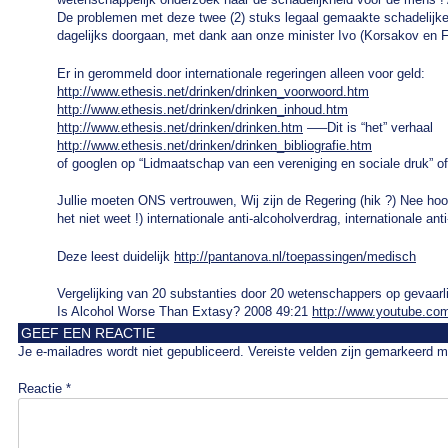
De problemen met deze twee (2) stuks legaal gemaakte schadelijk
dagelijks doorgaan, met dank aan onze minister Ivo (Korsakov en 
Er in gerommeld door internationale regeringen alleen voor geld:
http://www.ethesis.net/drinken/drinken_voorwoord.htm
http://www.ethesis.net/drinken/drinken_inhoud.htm
http://www.ethesis.net/drinken/drinken.htm
—–Dit is “het” verhaal
http://www.ethesis.net/drinken/drinken_bibliografie.htm
of googlen op “Lidmaatschap van een vereniging en sociale druk” of
Jullie moeten ONS vertrouwen, Wij zijn de Regering (hik ?) Nee hoor 
het niet weet !) internationale anti-alcoholverdrag, internationale ant
Deze leest duidelijk
http://pantanova.nl/toepassingen/medisch
Vergelijking van 20 substanties door 20 wetenschappers op gevaarl
Is Alcohol Worse Than Extasy? 2008 49:21
http://www.youtube.
GEEF EEN REACTIE
Je e-mailadres wordt niet gepubliceerd.
Vereiste velden zijn gemarkeerd 
Reactie
*