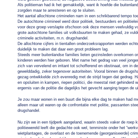
Als politieman had ik het gemakkelijk, want ik hoefde die buitenlande
zorgden maar te arresteren en op te sluiten.
Het aantal allochtone criminelen nam in een schrikbarend tempo to
De autochtone crimineel werd door politiek, bestuurders en politiel
voor deze groep verslapte ofschoon ook deze mensen veelvuldig vo
grote autochtone families uit volksbuurten te maken gehad, ze vulde
criminele activiteiten, m.n. drugshandel.
De allochtone cijfers in tientallen onderzoeksrapporten werden echt
duidelijk te maken dat daar een groot probleem lag.
Steeds meer buitenlandse families lieten gezinsleden overkomen om
kinderen werden hier geboren. Met name het gedrag van veel jonger
zich van vervelend en irritant tot schofferend en obstinaat, om in de
gewelddadig, zeker tegenover autoriteiten. Vooral binnen de drugs
gezag ontwikkelde zich evenredig met de strijd tegen dat gedrag. 
en opsluiten in kampen, riepen politici, die meestal niet gehinderd 
ergernis van de politie die dagelijks het gevecht aanging tegen de 
Je zou maar wonen in een buurt die bijna elke dag te maken had me
alleen maar uit waren op de confrontatie met politie, passanten stee
drugshandel.
Nu zijn we in een tijdperk aangeland, waarin steeds vaker de roep kl
politiewereld leeft die gedachte ook wel, tenminste onder het “werk
wietplantages, de overlast en de toenemende (georganiseerde) crimin