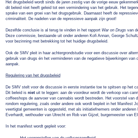
Het drugsbeleid wordt sinds de jaren zestig van de vorige eeuw gekenmer
dit beleid níet heeft geleid tot een vermindering van het gebruik. Het tegen
sprake van een groei van het drugsgebruik. Daarnaast heeft de repressiev
criminaliteit. De nadelen van de repressieve aanpak zijn groot!
Dezelfde conclusie is al terug te vinden in het rapport
War on Drugs
van 
Deze commissie, bestaande uit onder anderen Kofi Annan, George Schultz e
voor bezinning met betrekking tot het huidige drugsbeleid.
Ook de SMV pleit in haar achtergrondstudie voor een discussie over altern
gebruik van drugs én het verminderen van de negatieve bijwerkingen van d
aanpak.
Regulering van het drugsbeleid
De SMV stelt voor de discussie in eerste instantie toe te spitsen op het 
Dit beleid is
niet
uit te leggen: aan de voordeur wordt de verkoop van cann
coffeeshops de aanvoer van cannabis wordt bestreden. Het voorstel van d
rondom regulering, zoals onder andere ook wordt bepleit in het Manifest Jo
veertigtal gemeenten is opgesteld, met als initiatiefnemers onder anderen
Everhardt, wethouder van Utrecht en Rob van Gijzel, burgemeester van E
In het manifest wordt gepleit voor:
– Het vooropstellen van de volksgezondheid,