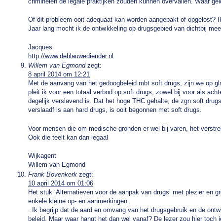
criminelen de legale praktijken zouden kunnen overvallen. Waar geld
Of dit probleem ooit adequaat kan worden aangepakt of opgelost? Ik
Jaar lang mocht ik de ontwikkeling op drugsgebied van dichtbij m
Jacques
http://www.deblauwediender.nl
Willem van Egmond
zegt:
8 april 2014 om 12:21
Met de aanvang van het gedoogbeleid mbt soft drugs, zijn we op gla
pleit ik voor een totaal verbod op soft drugs, zowel bij voor als acht
degelijk verslavend is. Dat het hoge THC gehalte, de zgn soft drugs
verslaadf is aan hard drugs, is ooit begonnen met soft drugs.
Voor mensen die om medische gronden er wel bij varen, het verstre
Ook die teelt kan dan legaal
Wijkagent
Willem van Egmond
Frank Bovenkerk
zegt:
10 april 2014 om 01:06
Het stuk ‘Alternatieven voor de aanpak van drugs’ met plezier en g
enkele kleine op- en aanmerkingen.
. Ik begrijp dat de aard en omvang van het drugsgebruik en de ontw
beleid. Maar waar hangt het dan wel vanaf? De lezer zou hier toch 