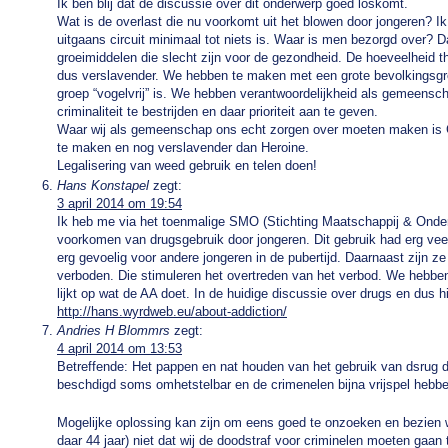
Ik ben blij dat de discussie over dit onderwerp goed loskomt.
Wat is de overlast die nu voorkomt uit het blowen door jongeren? Ik 
uitgaans circuit minimaal tot niets is. Waar is men bezorgd over? D
groeimiddelen die slecht zijn voor de gezondheid. De hoeveelheid 
dus verslavender. We hebben te maken met een grote bevolkingsgroe
groep “vogelvrij” is. We hebben verantwoordelijkheid als gemeens
criminaliteit te bestrijden en daar prioriteit aan te geven.
Waar wij als gemeenschap ons echt zorgen over moeten maken is 
te maken en nog verslavender dan Heroine.
Legalisering van weed gebruik en telen doen!
Hans Konstapel
zegt:
3 april 2014 om 19:54
Ik heb me via het toenmalige SMO (Stichting Maatschappij & Onde
voorkomen van drugsgebruik door jongeren. Dit gebruik had erg vee
erg gevoelig voor andere jongeren in de pubertijd. Daarnaast zijn ze
verboden. Die stimuleren het overtreden van het verbod. We hebbe
lijkt op wat de AA doet. In de huidige discussie over drugs en dus hi
http://hans.wyrdweb.eu/about-addiction/
Andries H Blommrs
zegt:
4 april 2014 om 13:53
Betreffende: Het pappen en nat houden van het gebruik van dsrug 
beschdigd soms omhetstelbar en de crimenelen bijna vrijspel heb
Mogelijke oplossing kan zijn om eens goed te onzoeken en bezien 
daar 44 jaar) niet dat wij de doodstraf voor criminelen moeten gaa