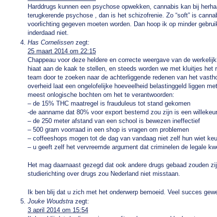
Harddrugs kunnen een psychose opwekken, cannabis kan bij herhaald
terugkerende psychose , dan is het schizofrenie. Zo “soft” is cann
voorlichting gegeven moeten worden. Dan hoop ik op minder gebruik 
inderdaad niet.
Has Cornelissen
zegt:
25 maart 2014 om 22:15
Chappeau voor deze heldere en correcte weergave van de werkelijkhe
hiaat aan de kaak te stellen, en steeds worden we met kluitjes het r
team door te zoeken naar de achterliggende redenen van het vastho
overheid laat een ongelofelijke hoeveelheid belastinggeld liggen met 
meest onlogische bochten om het te verantwoorden:
– de 15% THC maatregel is frauduleus tot stand gekomen
-de aanname dat 80% voor export bestemd zou zijn is een willekeur
– de 250 meter afstand van een school is bewezen ineffectief
– 500 gram voorraad in een shop is vragen om problemen
– coffeeshops mogen tot de dag van vandaag niet zelf hun wiet ke
– u geeft zelf het vervreemde argument dat criminelen de legale kwe
Het mag daarnaast gezegd dat ook andere drugs gebaad zouden zijn
studierichting over drugs zou Nederland niet misstaan.
Ik ben blij dat u zich met het onderwerp bemoeid. Veel succes gew
Jouke Woudstra
zegt:
3 april 2014 om 15:54