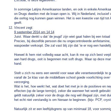
Escobar, is deze legaliseren..”
In sommige Latijns Amerikaanse landen, en ook in enkele Amerika
on Drugs dweilen met de kraan open is. Wij in Nederland, inclusief 
die oorlog nog kunnen gaan winnen. Het is een kwestie van tijd tot
geeft.
Vincent
zegt:
9 september 2014 om 14:14
Juist. Waar denkt u dat ‘de jeugd’ zijn wiet gaat halen bij een totaa
Precies, bij diezelfde persoon die nu ongecontroleerde amfetamine,
waspoeder verkoopt. Die zal vast blij zijn dat ‘ie er nog een handeltje 
Hoewel ik hem niet volledig waar acht, kan ik me op zich best verpla
aan hard drugs, ooit is begonnen met soft drugs. Maar op deze mani
hand.
Stelt u zich nu eens een wereld voor waar alle verantwoordelijk te g
vanaf de 1e klas van de middelbare school goede voorlichting over
verzorging.
Wat is het, hoe werkt het, wat doet het met je in de positieve en ne
effecten (op de lange termijn), zeker die wanneer het wordt gebruikt
geldt natuurlijk zeker voor de drugs die nog wél illegaal zijn, met d
het echt niet verstandig is om hieraan te beginnen. (bijv. PCP, cryst
Natuurlijk zit er een leeftijdsgrens op van minimaal 18, voor sommi