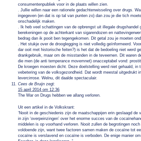
consumentenpubliek voor in de plaats willen zien.
. Jullie willen naar een rationele gedachtenwisseling over drugs. Wan
ingegeven (en dat is op tal van punten zo) dan zou je die tich moet
onschadelijk maken.
. Ik heb veel schattingen van de opbrengst uit illegale drugshandel
berekeningen op de achterkant van sigarendozen en nattevingerwerk
bedrag dan ik pooit ben tegengekomen. Dit getal zou je moeten on
. Het stukje over de drooglegging is niet volledig geïnformeerd. Voo
dar ooit met historische feiten?) is het dat de bedoeling niet werd g
drankgebruik, maar om de misstanden in de teveernen. Dit waren de
die men (de anti temperance movemnet) onacceptabel vond: prostitu
De kroegen moesten dicht. Deze doelstelling werd niet gehaald, in 
vebetering van de volksgezondheid. Dat wordt meestal uitgedrukt in
levercirrose. Welnu, dit daalde spectaculair.
Cees de Bruijn
zegt:
15 april 2014 om 12:36
The War on Drugs hebben we allang verloren.
Uit een artikel in de Volkskrant:
‘Nooit in de geschiedenis zijn de maatschappijen erin geslaagd de v
in zijn ‘overpeinzingen’ over het enorme succes van de cocaïnehand
middelen is op voorhand verloren. Nooit zullen de begrotingen noch 
voldoende zijn, want twee factoren samen maken de cocaïne tot een
cocaïne is verslavend en cocaïne is verboden. De enige manier o