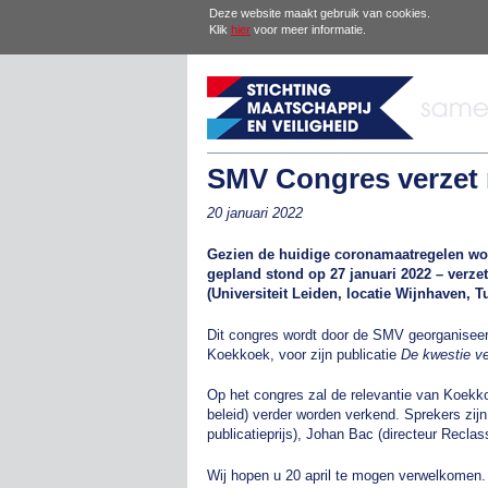
Deze website maakt gebruik van cookies.
Klik
hier
voor meer informatie.
SMV Congres verzet n
20 januari 2022
Gezien de huidige coronamaatregelen wo
gepland stond op 27 januari 2022 – verzet
(Universiteit Leiden, locatie Wijnhaven, Tu
Dit congres wordt door de SMV georganiseer
Koekkoek, voor zijn publicatie
De kwestie v
Op het congres zal de relevantie van Koekko
beleid) verder worden verkend. Sprekers zij
publicatieprijs), Johan Bac (directeur Recl
Wij hopen u 20 april te mogen verwelkomen.