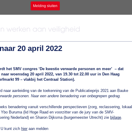
Melding sluiten
aar 20 april 2022
rdt het SMV congres ‘De kwestie verwarde personen en meer’ – dat
 naar woensdag 20 april 2022, van 19.30 tot 22.00 uur in Den Haag
rfmarkt 99 – vlakbij het Centraal Station).
d naar aanleiding van de toekenning van de Publicatieprijs 2021 aan Bauke
erwarde personen. Naar een andere
benadering van onbegrepen gedrag.
eks benadering vanuit verschillende perspectieven (zorg, reclassering, lokaal
n Ybo Buruma (lid Hoge Raad en voorzitter van de jury van de SMV-
assering Nederland) en Sharon Dijksma (burgemeester Utrecht) zie
bijlage
.
 U kunt zich
hier
aan melden