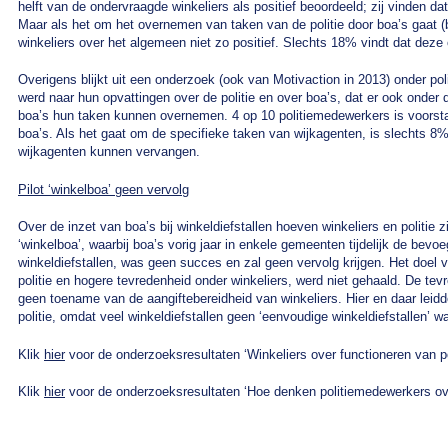
helft van de ondervraagde winkeliers als positief beoordeeld; zij vinden da
Maar als het om het overnemen van taken van de politie door boa’s gaat (bij
winkeliers over het algemeen niet zo positief. Slechts 18% vindt dat deze
Overigens blijkt uit een onderzoek (ook van Motivaction in 2013) onder po
werd naar hun opvattingen over de politie en over boa’s, dat er ook onder d
boa’s hun taken kunnen overnemen. 4 op 10 politiemedewerkers is voorst
boa’s. Als het gaat om de specifieke taken van wijkagenten, is slechts 
wijkagenten kunnen vervangen.
Pilot ‘winkelboa’ geen vervolg
Over de inzet van boa’s bij winkeldiefstallen hoeven winkeliers en politie 
‘winkelboa’, waarbij boa’s vorig jaar in enkele gemeenten tijdelijk de bev
winkeldiefstallen, was geen succes en zal geen vervolg krijgen. Het doel va
politie en hogere tevredenheid onder winkeliers, werd niet gehaald. De tev
geen toename van de aangiftebereidheid van winkeliers. Hier en daar leidde
politie, omdat veel winkeldiefstallen geen ‘eenvoudige winkeldiefstallen’ w
Klik
hier
voor de onderzoeksresultaten ‘Winkeliers over functioneren van pol
Klik
hier
voor de onderzoeksresultaten ‘Hoe denken politiemedewerkers over