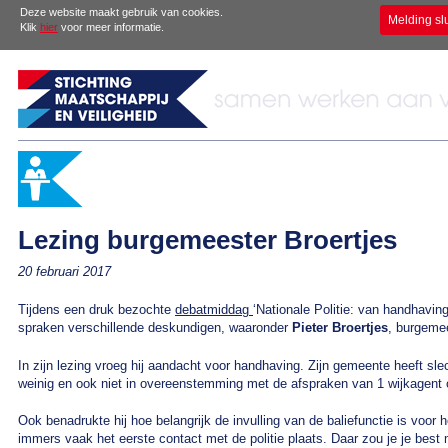
Deze website maakt gebruik van cookies.
Melding sl
Klik
hier
voor meer informatie.
Lezing burgemeester Broertjes
20 februari 2017
Tijdens een druk bezochte
debatmiddag
‘Nationale Politie: van handhaving 
spraken verschillende deskundigen, waaronder
Pieter Broertjes
, burgeme
In zijn lezing vroeg hij aandacht voor handhaving. Zijn gemeente heeft sle
weinig en ook niet in overeenstemming met de afspraken van 1 wijkagent 
Ook benadrukte hij hoe belangrijk de invulling van de baliefunctie is voor h
immers vaak het eerste contact met de politie plaats. Daar zou je je bes