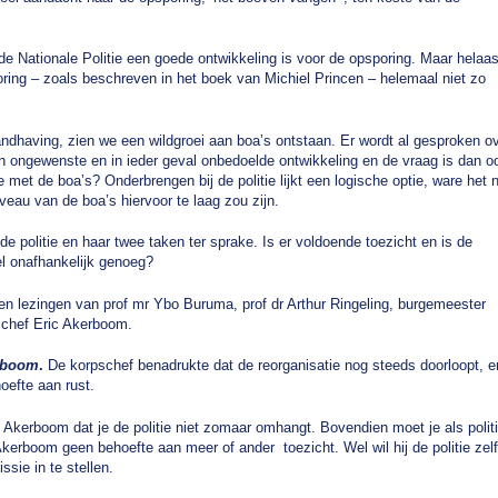
de Nationale Politie een goede ontwikkeling is voor de opsporing. Maar helaas
oring – zoals beschreven in het boek van Michiel Princen – helemaal niet zo
andhaving, zien we een wildgroei aan boa’s ontstaan. Er wordt al gesproken o
en ongewenste en in ieder geval onbedoelde ontwikkeling en de vraag is dan o
met de boa’s? Onderbrengen bij de politie lijkt een logische optie, ware het n
veau van de boa’s hiervoor te laag zou zijn.
e politie en haar twee taken ter sprake. Is er voldoende toezicht en is de
el onafhankelijk genoeg?
n lezingen van prof mr Ybo Buruma, prof dr Arthur Ringeling, burgemeester
pschef Eric Akerboom.
rboom
.
De korpschef benadrukte dat de reorganisatie nog steeds doorloopt, e
hoefte aan rust.
 Akerboom dat je de politie niet zomaar omhangt. Bovendien moet je als polit
kerboom geen behoefte aan meer of ander toezicht. Wel wil hij de politie zelf
sie in te stellen.