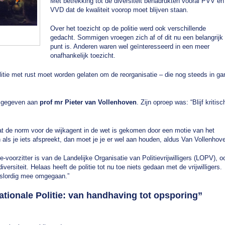
Met betrekking tot de diversiteit benadrukten vooral PVV en
VVD dat de kwaliteit voorop moet blijven staan.
Over het toezicht op de politie werd ook verschillende
gedacht. Sommigen vroegen zich af of dit nu een belangrijk
punt is. Anderen waren wel geïnteresseerd in een meer
onafhankelijk toezicht.
politie met rust moet worden gelaten om de reorganisatie – die nog steeds in ga
d gegeven aan
prof mr Pieter van Vollenhoven
. Zijn oproep was: “Blijf kritisc
t de norm voor de wijkagent in de wet is gekomen door een motie van het
als je iets afspreekt, dan moet je je er wel aan houden, aldus Van Vollenhov
voorzitter is van de Landelijke Organisatie van Politievrijwilligers (LOPV), o
 diversiteit. Helaas heeft de politie tot nu toe niets gedaan met de vrijwilligers.
s slordig mee omgegaan.”
tionale Politie: van handhaving tot opsporing
”