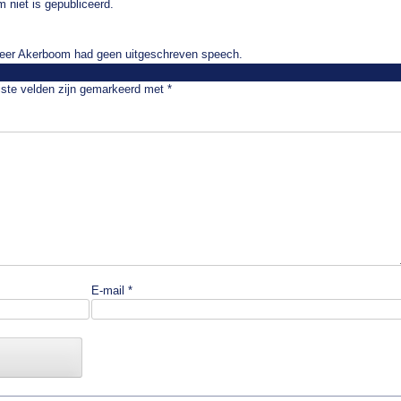
 niet is gepubliceerd.
heer Akerboom had geen uitgeschreven speech.
iste velden zijn gemarkeerd met
*
E-mail
*