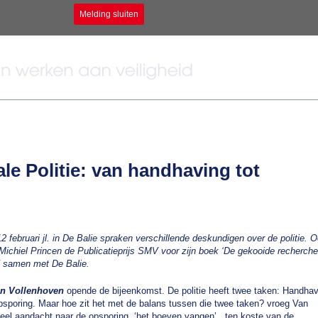
Melding sluiten
e Politie: van handhaving tot
februari jl. in De Balie spraken verschillende deskundigen over de politie. 
 Michiel Princen de Publicatieprijs SMV voor zijn boek ‘De gekooide recherche
 samen met De Balie.
an Vollenhoven
opende de bijeenkomst. De politie heeft twee taken: Handha
psporing. Maar hoe zit het met de balans tussen die twee taken? vroeg Van
veel aandacht naar de opsporing, ‘het boeven vangen’ , ten koste van de