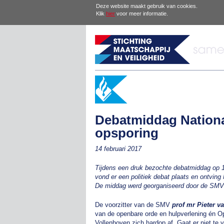
Deze website maakt gebruik van cookies.
Klik
hier
voor meer informatie.
Debatmiddag National
opsporing
14 februari 2017
Tijdens een druk bezochte debatmiddag op 12 
vond er een politiek debat plaats en ontving
De middag werd georganiseerd door de SMV
De voorzitter van de SMV
prof mr Pieter v
van de openbare orde en hulpverlening én O
Vollenhoven zich hardop af. Gaat er niet te 