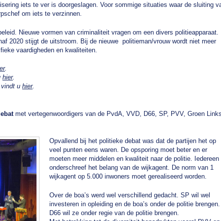
sering iets te ver is doorgeslagen. Voor sommige situaties waar de sluiting v
rpschef om iets te verzinnen.
eleid. Nieuwe vormen van criminaliteit vragen om een divers politieapparaat.
af 2020 stijgt de uitstroom. Bij de nieuwe politieman/vrouw wordt niet meer
ifieke vaardigheden en kwaliteiten.
er
.
u
hier
.
 vindt u
hier
.
debat
met vertegenwoordigers van de PvdA, VVD, D66, SP, PVV, Groen Link
Opvallend bij het politieke debat was dat de partijen het op
veel punten eens waren. De opsporing moet beter en er
moeten meer middelen en kwaliteit naar de politie. Iedereen
onderschreef het belang van de wijkagent. De norm van 1
wijkagent op 5.000 inwoners moet gerealiseerd worden.
Over de boa’s werd wel verschillend gedacht. SP wil wel
investeren in opleiding en de boa’s onder de politie brengen.
D66 wil ze onder regie van de politie brengen.