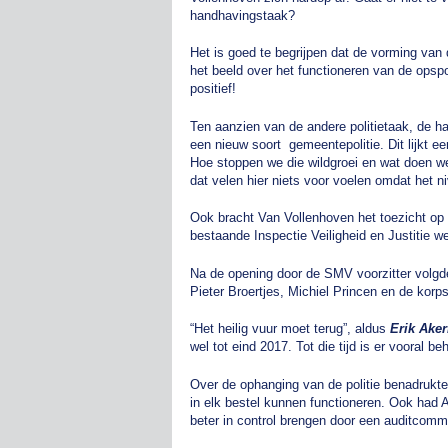
handhavingstaak?
Het is goed te begrijpen dat de vorming van 
het beeld over het functioneren van de opsp
positief!
Ten aanzien van de andere politietaak, de h
een nieuw soort gemeentepolitie. Dit lijkt e
Hoe stoppen we die wildgroei en wat doen we 
dat velen hier niets voor voelen omdat het ni
Ook bracht Van Vollenhoven het toezicht op d
bestaande Inspectie Veiligheid en Justitie w
Na de opening door de SMV voorzitter volgde
Pieter Broertjes, Michiel Princen en de kor
“Het heilig vuur moet terug”, aldus
Erik Ake
wel tot eind 2017. Tot die tijd is er vooral be
Over de ophanging van de politie benadrukte
in elk bestel kunnen functioneren. Ook had A
beter in control brengen door een auditcommis