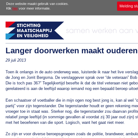
Deze website maakt gebruik van cookies.
Melding sl
Klik
hier
voor meer informatie.
Langer doorwerken maakt ouderenb
29 juli 2013
Toen ik onlangs in de auto onderweg was, luisterde ik naar het live vers
de Jong en Jorrit Bergsma. De verslaggever sprak over “de veteraan” Bob
Die is toch pas 36?” Tegelijkertijd besefte ik dat de titel veteraan niet ge
gerelateerd is aan de leeftijd waarop iemand nog een bepaald beroep uitoe
Een schaatser of voetballer die in mijn ogen nog best jong is, kan al wel “o
partij” voor zijn tegenstander. Die tegenstander houdt er geen rekening me
vroeger toe in staat was. Sterker nog, die tegenstander zou daarvan prof
relatief jonge leeftijd (in sommige gevallen al voordat zij 30 jaar oud zi
met het beoefenen van die sport. Logisch, want het gaat niet meer.
Zo zijn er voor diverse beroepsgroepen zoals de politie, brandweer, ambul