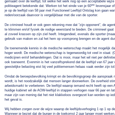
gemaakt over de leeftijd, tot welke het werk nog op een acceptabele wijz
ste
politieagent betekende dat: Werken tot het einde van je 60
levensjaar of
je op de leeftijd van 58 jaar met Functioneel Leeftijd Ontslag kon gaan wan
reden/oorzaak daarvoor is vergelijkbaar met die van de sporter.
De crimineel houdt er ook geen rekening mee dat “zijn opponent”, de agent
te klimmen en/of fysiek de nodige weerstand te bieden. De crimineel gaat 
al zoveel krassen op zijn ziel heeft. Integendeel, evenals die sporter (maar
gebruik van maken en zal het hem op voorsprong brengen en de agent dus
De toenemende kennis in de medische wetenschap maakt het mogelijk dat 
hoger wordt. De medische wetenschap is tegenwoordig tot veel in staat.
medicijnen en/of behandelingen. Dat is mooi, maar het wil niet per definiti
ook toeneemt. Evenmin is het vanzelfsprekend dat de leeftijd van 67 jaar w
geestelijke belasting eist bij veel politiemensen helaas vaak eerder zijn tol
Omdat de beroepsbevolking krimpt en de bevolkingsgroep die aanspraak 
wordt, is het noodzakelijk dat mensen langer doorwerken. De overheid stim
arbeidsmarkt te verbeteren. De leeftijd waarop iemand recht heeft op een 
huidige kabinet wil de AOW-leeftijd in stappen verhogen naar 66 jaar en la
maar zijn van mening dat het niet klakkeloos overgezet kan worden op ied
het geval is.
Wij hebben zorgen over de wijze waarop de leeftijdsverhoging 1 op 1 op de
Wanneer je beziet dat de burger in de toekomst 2 jaar langer moet werken, 