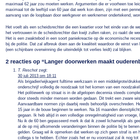
maximaal 62 jaar zou moeten werken. Argumenten die er voorheen toe leidd
maximaal tot de leeftijd van 60 jaar dat werk kon doen, zijn met een penn
aanvang van de loopbaan door werkgever en werknemer ondertekend, wor
Het voelt als een scheidsrechter die een kwartier voor het einde van de we
het vertrouwen in de scheidsrechter dan kwijt zullen raken, zo raakt de we
Het is een zwaktebod in een soort paniekreactie op de economische reces
bij de politie. Dat zal afbreuk doen aan de kwaliteit waardoor de winst va
(een schijnbare overwinning die uiteindelijk tot verlies leidt) zal blijken.
2 reacties op “
Langer doorwerken maakt ouderenb
T. Reschot
zegt:
30 juli 2013 om 18:11
Als brigadier/wijkagent fulltime werkzaam in een middelgrote/drukke
onderschrijf volledig de noodzaak tot het komen van een noodzakeli
Het politiewerk op straat is in de afgelopen decennia steeds com
door steeds minder mensen worden gedaan. Dit trekt een zware wisse
Aanvaardbare normen zijn daarbij reeds behoorlijk overschreden. Het
15 jaar in de bouw beginnen te werken. Na 16 maanden dienstplicht be
gegaan. Ik heb altijd in een volledige onregelmatigheid van vroege
Nu ik de 60 ben gepasseerd merk ik dat ik zowel lichamelijk als gees
al de op mij afkomende veranderingen binnen de politie bij te benen
gelden. Graag wil ik opmerken dat werken op zich geen straf is en h
collega s te hebben. Echter zoals het er nu voorstaat zal ik nog tot