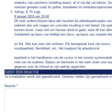
ondanks mijn positieve instelling daarin, af of mij dat zal lukken.
noemen groepen zoals bv politie, brandweer en ambulancepersonee
Sittrop, B Th
zegt:
9 januari 2015 om 15:50
Dit stuk onderschrijven bijna alle facetten bij arbeidsparticipatie
redenen dan ook vragen om concrete invulling in het beleid. De sp
kunnen leven, maar niet om hieraan dood te gaan; want dit kan all
Solidariteit op basis van leeftijd een farce; op basis van zwaarte b
en feit. Hier kan men niet omheen. Elk beroepstak kent zijn rosico, 
inzetbaarheid, flexibiliteit, etc. Het knelpunt bij arbeidsinzet
baarheid is het handhaven van de cyclus in het rooster systemati
veel van de ouderen. Balans en harmonie in het werk moet voor ouder
gegeven over de inhoud en zijn welzijn aspectten.
GEEF EEN REACTIE
Je e-mailadres wordt niet gepubliceerd.
Vereiste velden zijn gemarkeerd 
Reactie
*