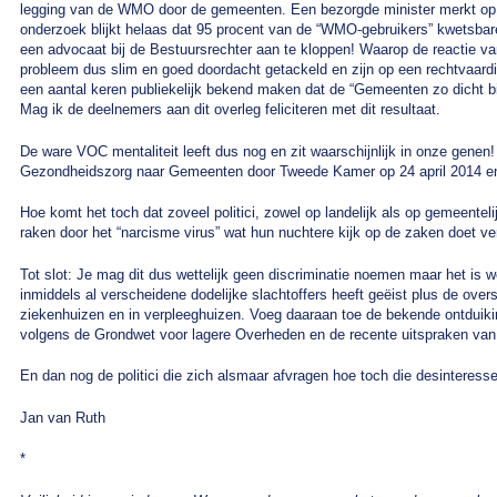
legging van de WMO door de gemeenten. Een bezorgde minister merkt op: 
onderzoek blijkt helaas dat 95 procent van de “WMO-gebruikers” kwetsbare b
een advocaat bij de Bestuursrechter aan te kloppen! Waarop de reactie van 
probleem dus slim en goed doordacht getackeld en zijn op een rechtvaard
een aantal keren publiekelijk bekend maken dat de “Gemeenten zo dicht b
Mag ik de deelnemers aan dit overleg feliciteren met dit resultaat.
De ware VOC mentaliteit leeft dus nog en zit waarschijnlijk in onze ge
Gezondheidszorg naar Gemeenten door Tweede Kamer op 24 april 2014 en 
Hoe komt het toch dat zoveel politici, zowel op landelijk als op gemeentel
raken door het “narcisme virus” wat hun nuchtere kijk op de zaken doet ve
Tot slot: Je mag dit dus wettelijk geen discriminatie noemen maar het is we
inmiddels al verscheidene dodelijke slachtoffers heeft geëist plus de ove
ziekenhuizen en in verpleeghuizen. Voeg daaraan toe de bekende ontduiki
volgens de Grondwet voor lagere Overheden en de recente uitspraken va
En dan nog de politici die zich alsmaar afvragen hoe toch die desinteresse
Jan van Ruth
*