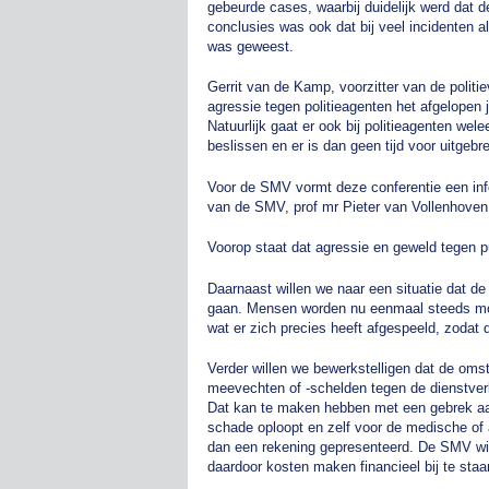
gebeurde cases, waarbij duidelijk werd dat d
conclusies was ook dat bij veel incidenten al
was geweest.
Gerrit van de Kamp, voorzitter van de polit
agressie tegen politieagenten het afgelopen 
Natuurlijk gaat er ook bij politieagenten wel
beslissen en er is dan geen tijd voor uitgeb
Voor de SMV vormt deze conferentie een inf
van de SMV, prof mr Pieter van Vollenhoven 
Voorop staat dat agressie en geweld tegen pu
Daarnaast willen we naar een situatie dat d
gaan. Mensen worden nu eenmaal steeds mon
wat er zich precies heeft afgespeeld, zodat 
Verder willen we bewerkstelligen dat de omst
meevechten of -schelden tegen de dienstverle
Dat kan te maken hebben met een gebrek aan 
schade oploopt en zelf voor de medische of an
dan een rekening gepresenteerd. De SMV wi
daardoor kosten maken financieel bij te staa