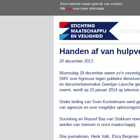
Deze website maakt gebruik van cookies.
Klik
hier
voor meer informatie.
Handen af van hulpve
20 december 2013
Woensdag 18 december waren zo’n zeventig
SMV over Agressie tegen publieke dienstverl
en documentairemaker Geertjan Lassche gema
noemt, wordt op 23 januari 2014 op televisie
Onder leiding van Sven Kockelmann werd gedi
van agressie en over mogelijke oplossingsri
Socioloog en filosoof Bas van Stokkom noe
worden van mensen in onze maatschappij.
Drie journalisten, Henk Valk, Eliza Bergman