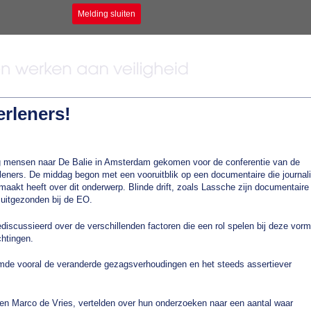
Melding sluiten
rleners!
 mensen naar De Balie in Amsterdam gekomen voor de conferentie van de
eners. De middag begon met een vooruitblik op een documentaire die journali
akt heeft over dit onderwerp. Blinde drift, zoals Lassche zijn documentaire
 uitgezonden bij de EO.
scussieerd over de verschillenden factoren die een rol spelen bij deze vorm
chtingen.
mde vooral de veranderde gezagsverhoudingen en het steeds assertiever
 en Marco de Vries, vertelden over hun onderzoeken naar een aantal waar