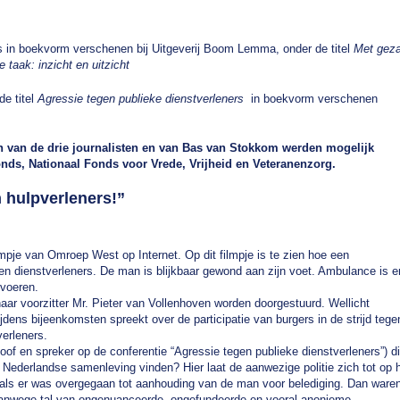
 in boekvorm verschenen bij Uitgeverij Boom Lemma, onder de titel
Met geza
taak: inzicht en uitzicht
de titel
Agressie tegen publieke dienstverleners
in boekvorm verschenen
 van de drie journalisten en van Bas van Stokkom werden mogelijk
onds, Nationaal Fonds voor Vrede, Vrijheid en Veteranenzorg.
 hulpverleners!
”
lmpje van Omroep West op Internet. Op dit filmpje is te zien hoe een
en dienstverleners. De man is blijkbaar gewond aan zijn voet. Ambulance is e
rvoeren.
naar voorzitter Mr. Pieter van Vollenhoven worden doorgestuurd. Wellicht
j tijdens bijeenkomsten spreekt over de participatie van burgers in de strijd tege
verleners.
of en spreker op de conferentie “Agressie tegen publieke dienstverleners”) di
 Nederlandse samenleving vinden? Hier laat de aanwezige politie zich tot op 
 als er was overgegaan tot aanhouding van de man voor belediging. Dan ware
 vanwege tal van ongenuanceerde, ongefundeerde en vooral anonieme