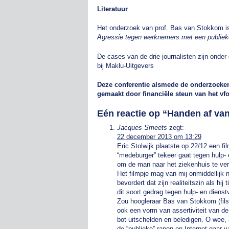
Literatuur
Het onderzoek van prof. Bas van Stokkom is
Agressie tegen werknemers met een publieke 
De cases van de drie journalisten zijn onder 
bij Maklu-Uitgevers
Deze conferentie alsmede de onderzoeken
gemaakt door financiële steun van het vf
Eén reactie op “
Handen af van
Jacques Smeets
zegt:
22 december 2013 om 13:29
Eric Stolwijk plaatste op 22/12 een fi
“medeburger” tekeer gaat tegen hulp- 
om de man naar het ziekenhuis te ve
Het filmpje mag van mij onmiddellijk 
bevordert dat zijn realiteitszin als hi
dit soort gedrag tegen hulp- en dienst
Zou hoogleraar Bas van Stokkom (filso
ook een vorm van assertiviteit van de
bot uitschelden en beledigen. O wee,
de “publieke” rapen op Internet gaar