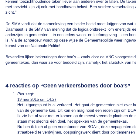
kennen toezichthoudende taken liever aan anderen over te laten. De taken
met toezicht zijn zij ook met handhaven belast. Een verdere verschraling va
zicht.”
De SMV vindt dat de samenleving een helder beeld moet krijgen van wat z
Daarnaast is de SMV van mening dat de logica ontbreekt om enerzijds een N
anderzijds in gemeenten – in een ieders woon- en leefomgeving – een bo
is. Via de achterdeur wordt op deze wijze de Gemeentepolitie weer ingevo
komst van de Nationale Politie!
Bovendien lijken bekeuringen door boa’s – zoals door de VNG voorgestel
gemeentekas, dan waar ze voor bedoeld zijn, namelijk het sluitstuk van he
4 reacties op “
Geen verkeersboetes door boa’s
”
Piet
zegt:
19 mei 2015 om 14:27
Het uitgangspunt is al verkeerd. Het gaat de gemeenten niet over h
van de gemeente kas. Dit kan en mag nooit een reden zijn om BO
Ik zie het al voor me, er komen op de meest vreemde plaatsen de 
staan met slechts één doel, het spekken van de gemeentekas.
Nu ben ik toch al geen voorstander van BOA’s, deze nepagenten dien
straatbeeld te verdwijnen, opsporingswerk dient door politiemense