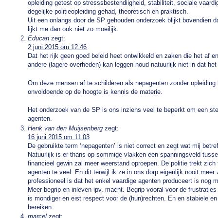
opleiding getest op stresssbestendiigheid, stabiliteit, sociale vaar
degelijke politieopleiding gehad, theoretisch en praktisch.
Uit een onlangs door de SP gehouden onderzoek blijkt bovendien d
lijkt me dan ook niet zo moeilijk.
Educan
zegt:
2 juni 2015 om 12:46
Dat het rijk geen goed beleid heet ontwikkeld en zaken die het af e
andere (lagere overheden) kan leggen houd natuurlijk niet in dat he
Om deze mensen af te schilderen als nepagenten zonder opleiding 
onvoldoende op de hoogte is kennis de materie.
Het onderzoek van de SP is ons inziens veel te beperkt om een stel
agenten.
Henk van den Muijsenberg
zegt:
16 juni 2015 om 11:03
De gebruikte term ‘nepagenten’ is niet correct en zegt wat mij betr
Natuurlijk is er thans op sommige vlakken een spanningsveld tuss
financieel gewin zal meer weerstand oproepen. De politie trekt zich 
agenten te veel. En dit terwijl ik ze in ons dorp eigenlijk nooit meer
professioneel is dat het enkel vaardige agenten produceert is nog 
Meer begrip en inleven ipv. macht. Begrip vooral voor de frustraties
is mondiger en eist respect voor de (hun)rechten. En en stabiele e
bereiken.
marcel
zegt: