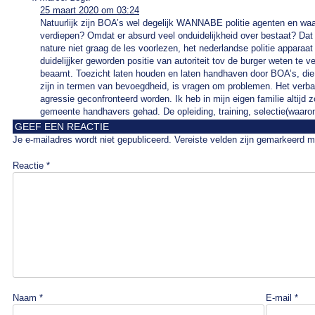
25 maart 2020 om 03:24
Natuurlijk zijn BOA’s wel degelijk WANNABE politie agenten en waa
verdiepen? Omdat er absurd veel onduidelijkheid over bestaat? Dat 
nature niet graag de les voorlezen, het nederlandse politie apparaa
duidelijjker geworden positie van autoriteit tov de burger weten te v
beaamt. Toezicht laten houden en laten handhaven door BOA’s, die 
zijn in termen van bevoegdheid, is vragen om problemen. Het verba
agressie geconfronteerd worden. Ik heb in mijn eigen familie altijd 
gemeente handhavers gehad. De opleiding, training, selectie(waaro
GEEF EEN REACTIE
Je e-mailadres wordt niet gepubliceerd.
Vereiste velden zijn gemarkeerd 
Reactie
*
Naam
*
E-mail
*