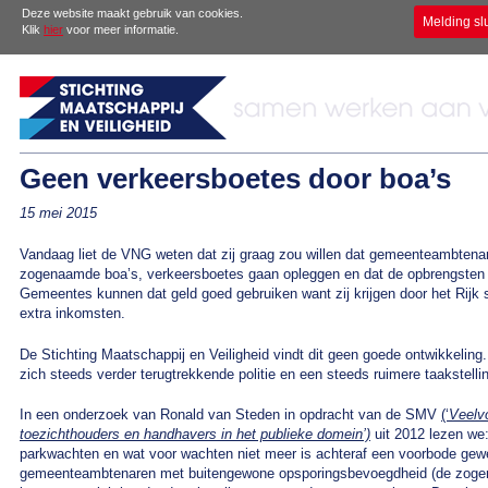
Deze website maakt gebruik van cookies.
Melding sl
Klik
hier
voor meer informatie.
Geen verkeersboetes door boa’s
15 mei 2015
Vandaag liet de VNG weten dat zij graag zou willen dat gemeenteambten
zogenaamde boa’s, verkeersboetes gaan opleggen en dat de opbrengsten
Gemeentes kunnen dat geld goed gebruiken want zij krijgen door het Rijk
extra inkomsten.
De Stichting Maatschappij en Veiligheid vindt dit geen goede ontwikkeli
zich steeds verder terugtrekkende politie en een steeds ruimere taakstelli
In een onderzoek van Ronald van Steden in opdracht van de SMV
(‘
Veelv
toezichthouders en handhavers in het publieke domein’)
uit 2012 lezen we
parkwachten en wat voor wachten niet meer is achteraf een voorbode gewe
gemeenteambtenaren met buitengewone opsporingsbevoegdheid (de zogenaam