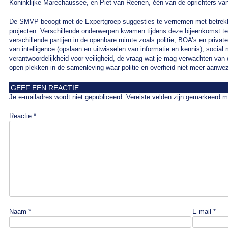
Koninklijke Marechaussee, en Piet van Reenen, één van de oprichters v
De SMVP beoogt met de Expertgroep suggesties te vernemen met betrekkin
projecten. Verschillende onderwerpen kwamen tijdens deze bijeenkomst ter 
verschillende partijen in de openbare ruimte zoals politie, BOA’s en privat
van intelligence (opslaan en uitwisselen van informatie en kennis), socia
verantwoordelijkheid voor veiligheid, de vraag wat je mag verwachten van 
open plekken in de samenleving waar politie en overheid niet meer aanwezi
GEEF EEN REACTIE
Je e-mailadres wordt niet gepubliceerd.
Vereiste velden zijn gemarkeerd 
Reactie
*
Naam
*
E-mail
*