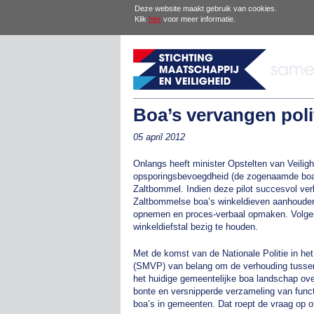
Deze website maakt gebruik van cookies.
Klik
hier
voor meer informatie.
Boa’s vervangen pol
05 april 2012
Onlangs heeft minister Opstelten van Veili
opsporingsbevoegdheid (de zogenaamde boa’
Zaltbommel. Indien deze pilot succesvol ve
Zaltbommelse boa’s winkeldieven aanhouden,
opnemen en proces-verbaal opmaken. Volgens 
winkeldiefstal bezig te houden.
Met de komst van de Nationale Politie in het 
(SMVP) van belang om de verhouding tussen b
het huidige gemeentelijke boa landschap ov
bonte en versnipperde verzameling van funct
boa’s in gemeenten. Dat roept de vraag op of