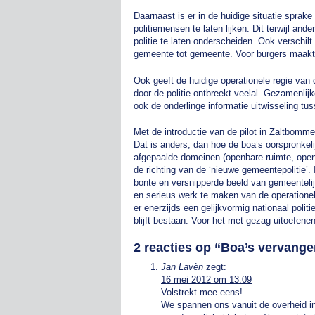
Daarnaast is er in de huidige situatie sprak
politiemensen te laten lijken. Dit terwijl a
politie te laten onderscheiden. Ook verschil
gemeente tot gemeente. Voor burgers maakt di
Ook geeft de huidige operationele regie van 
door de politie ontbreekt veelal. Gezamenlij
ook de onderlinge informatie uitwisseling tus
Met de introductie van de pilot in Zaltbommel 
Dat is anders, dan hoe de boa’s oorspronkel
afgepaalde domeinen (openbare ruimte, openb
de richting van de ‘nieuwe gemeentepolitie’.
bonte en versnipperde beeld van gemeentelij
en serieus werk te maken van de operationel
er enerzijds een gelijkvormig nationaal polit
blijft bestaan. Voor het met gezag uitoefenen
2 reacties op “
Boa’s vervange
Jan Lavèn
zegt:
16 mei 2012 om 13:09
Volstrekt mee eens!
We spannen ons vanuit de overheid in