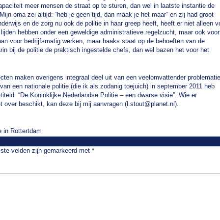
apaciteit meer mensen de straat op te sturen, dan wel in laatste instantie de
 Mijn oma zei altijd: “heb je geen tijd, dan maak je het maar” en zij had groot
derwijs en de zorg nu ook de politie in haar greep heeft, heeft er niet alleen v
 lijden hebben onder een geweldige administratieve regelzucht, maar ook voor
gaan voor bedrijfsmatig werken, maar haaks staat op de behoeften van de
rin bij de politie de praktisch ingestelde chefs, dan wel bazen het voor het
ecten maken overigens integraal deel uit van een veelomvattender problemati
van een nationale politie (die ik als zodanig toejuich) in september 2011 heb
etiteld: “De Koninklijke Nederlandse Politie – een dwarse visie”. Wie er
et over beschikt, kan deze bij mij aanvragen (l.stout@planet.nl).
 in Rottertdam
iste velden zijn gemarkeerd met
*