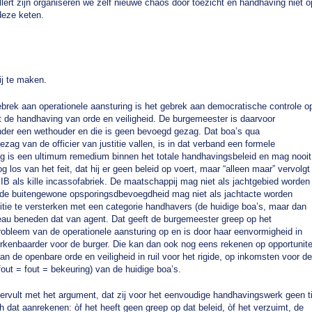
llert zijn organiseren we zelf nieuwe chaos door toezicht en handhaving niet o
deze keten.
ij te maken.
ebrek aan operationele aansturing is het gebrek aan democratische controle o
ot de handhaving van orde en veiligheid. De burgemeester is daarvoor
onder een wethouder en die is geen bevoegd gezag. Dat boa’s qua
ag van de officier van justitie vallen, is in dat verband een formele
ng is een ultimum remedium binnen het totale handhavingsbeleid en mag nooit
g los van het feit, dat hij er geen beleid op voert, maar “alleen maar” vervolgt
IB als kille incassofabriek. De maatschappij mag niet als jachtgebied worden
en de buitengewone opsporingsdbevoegdheid mag niet als jachtacte worden
itie te versterken met een categorie handhavers (de huidige boa’s, maar dan
veau beneden dat van agent. Dat geeft de burgemeester greep op het
robleem van de operationele aansturing op en is door haar eenvormigheid in
kenbaarder voor de burger. Die kan dan ook nog eens rekenen op opportunite
van de openbare orde en veiligheid in ruil voor het rigide, op inkomsten voor de
out = fout = bekeuring) van de huidige boa’s.
vervult met het argument, dat zij voor het eenvoudige handhavingswerk geen ti
 dat aanrekenen: òf het heeft geen greep op dat beleid, òf het verzuimt, de