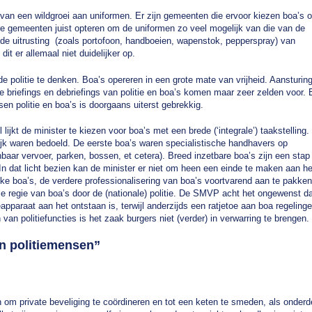
e van een wildgroei aan uniformen. Er zijn gemeenten die ervoor kiezen boa’s 
ndere gemeenten juist opteren om de uniformen zo veel mogelijk van die van de
t de uitrusting (zoals portofoon, handboeien, wapenstok, pepperspray) van
t er allemaal niet duidelijker op.
de politie te denken. Boa’s opereren in een grote mate van vrijheid. Aansturin
ke briefings en debriefings van politie en boa’s komen maar zeer zelden voor. 
sen politie en boa’s is doorgaans uiterst gebrekkig.
lijkt de minister te kiezen voor boa’s met een brede (‘integrale’) taakstelling.
ijk waren bedoeld. De eerste boa’s waren specialistische handhavers op
aar vervoer, parken, bossen, et cetera). Breed inzetbare boa’s zijn een stap 
 In dat licht bezien kan de minister er niet om heen een einde te maken aan he
ke boa’s, de verdere professionalisering van boa’s voortvarend aan te pakken
e regie van boa’s door de (nationale) politie. De SMVP acht het ongewenst d
ieapparaat aan het ontstaan is, terwijl anderzijds een ratjetoe aan boa regeling
 van politiefuncties is het zaak burgers niet (verder) in verwarring te brengen.
n politiemensen
”
 om private beveliging te coördineren en tot een keten te smeden, als onderd