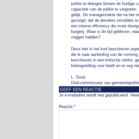
politie te dwingen binnen de huidige c
capaciteit van de politie te vergroten.
gelijk. De managerziekte die na het on
gezorgd, dat de dienders inmiddels te
een interne efficiency die moet door
burgerij. Waar is de tijd gebleven, waa
zeggen hadden?
Deze hier in het kort beschreven asp
die ik naar aanleiding van de vorming 
beschreven in een kritische notitie, g
belangstelling voor heeft en er nog ni
L. Stout
Oud-commissaris van gemeentepolitie
GEEF EEN REACTIE
Je e-mailadres wordt niet gepubliceerd.
Vere
Reactie
*