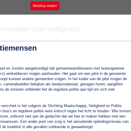
Melding sluiten
itiemensen
gheid en Justitie aangekondigd dat gemeenteambtenaren met buitengewone
s) winkeldieven mogen aanhouden. Het gaat om een pilot in de gemeente
rloopt kunnen andere gemeenten volgen. In het kader van de pilot mogen de
 camerabeelden bekijken als bewijsmateriaal, getuigen horen, aangiften
de minister ontbreekt het de reguliere politie aan tijd om zich met
verschiet is het volgens de Stichting Maatschappij, Veiligheid en Politie
oa’s en reguliere politie eens kritisch tegen het licht te houden. Wie immer
erziet, ontkomt niet aan de gedachte dat we hier te maken hebben met een
ionarissen. Een ander punt van zorg is het wisselende opleidingsniveau van
 de kwaliteit in alle gevallen voldoende is gewaarborgd.