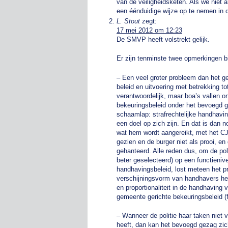
van de veiligheidsketen. Als we niet a
een éénduidige wijze op te nemen in 
L. Stout
zegt:
17 mei 2012 om 12:23
De SMVP heeft volstrekt gelijk.
Er zijn tenminste twee opmerkingen b
– Een veel groter probleem dan het g
beleid en uitvoering met betrekking t
verantwoordelijk, maar boa’s vallen 
bekeuringsbeleid onder het bevoegd gez
schaamlap: strafrechtelijke handhavi
een doel op zich zijn. En dat is dan no
wat hem wordt aangereikt, met het CJ
gezien en de burger niet als prooi, 
gehanteerd. Alle reden dus, om de pol
beter geselecteerd) op een functieni
handhavingsbeleid, lost meteen het p
verschijningsvorm van handhavers her
en proportionaliteit in de handhaving 
gemeente gerichte bekeuringsbeleid (f
– Wanneer de politie haar taken niet 
heeft, dan kan het bevoegd gezag zich