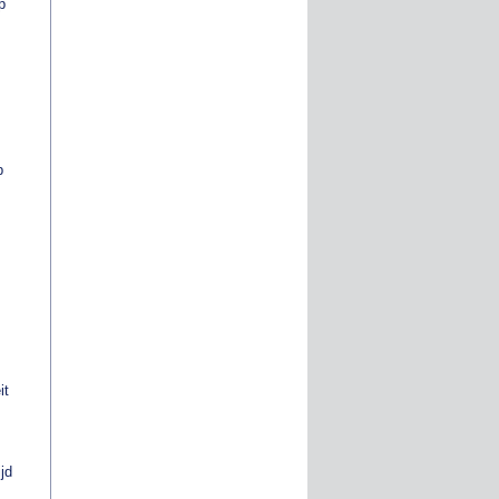
p
p
it
jd