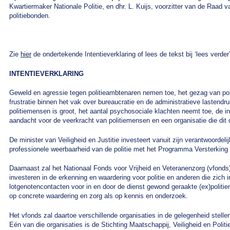
Kwartiermaker Nationale Politie, en dhr. L. Kuijs, voorzitter van de Raa
politiebonden.
Zie
hier
de ondertekende Intentieverklaring of lees de tekst bij ‘lees verder’
INTENTIEVERKLARING
Geweld en agressie tegen politieambtenaren nemen toe, het gezag van po
frustratie binnen het vak over bureaucratie en de administratieve lastendruk 
politiemensen is groot, het aantal psychosociale klachten neemt toe, de i
aandacht voor de veerkracht van politiemensen en een organisatie die dit 
De minister van Veiligheid en Justitie investeert vanuit zijn verantwoordel
professionele weerbaarheid van de politie met het Programma Versterking 
Daarnaast zal het Nationaal Fonds voor Vrijheid en Veteranenzorg (vfonds
investeren in de erkenning en waardering voor politie en anderen die zich i
lotgenotencontacten voor in en door de dienst gewond geraakte (ex)politie
op concrete waardering en zorg als op kennis en onderzoek.
Het vfonds zal daartoe verschillende organisaties in de gelegenheid stelle
Eén van die organisaties is de Stichting Maatschappij, Veiligheid en Politie