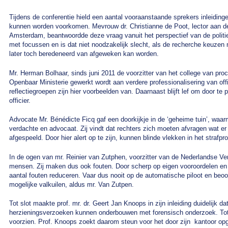
Tijdens de conferentie hield een aantal vooraanstaande sprekers inleiding
kunnen worden voorkomen. Mevrouw dr. Christianne de Poot, lector aan d
Amsterdam, beantwoordde deze vraag vanuit het perspectief van de politie
met focussen en is dat niet noodzakelijk slecht, als de recherche keuzen m
later toch beredeneerd van afgeweken kan worden.
Mr. Herman Bolhaar, sinds juni 2011 de voorzitter van het college van pro
Openbaar Ministerie gewerkt wordt aan verdere professionalisering van offici
reflectiegroepen zijn hier voorbeelden van. Daarnaast blijft lef om door 
officier.
Advocate Mr. Bénédicte Ficq gaf een doorkijkje in de ‘geheime tuin’, waarm
verdachte en advocaat. Zij vindt dat rechters zich moeten afvragen wat er 
afgespeeld. Door hier alert op te zijn, kunnen blinde vlekken in het straf
In de ogen van mr. Reinier van Zutphen, voorzitter van de Nederlandse Ver
mensen. Zij maken dus ook fouten. Door scherp op eigen vooroordelen en 
aantal fouten reduceren. Vaar dus nooit op de automatische piloot en beoor
mogelijke valkuilen, aldus mr. Van Zutpen.
Tot slot maakte prof. mr. dr. Geert Jan Knoops in zijn inleiding duidelijk d
herzieningsverzoeken kunnen onderbouwen met forensisch onderzoek. Tot nu
voorzien. Prof. Knoops zoekt daarom steun voor het door zijn kantoor op