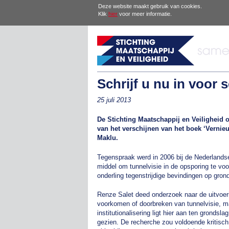
Deze website maakt gebruik van cookies.
Klik
hier
voor meer informatie.
Schrijf u nu in voor 
25 juli 2013
De Stichting Maatschappij en Veiligheid
van het verschijnen van het boek ‘Vernieu
Maklu.
Tegenspraak werd in 2006 bij de Nederlands
middel om tunnelvisie in de opsporing te vo
onderling tegenstrijdige bevindingen op gro
Renze Salet deed onderzoek naar de uitvoeri
voorkomen of doorbreken van tunnelvisie, ma
institutionalisering ligt hier aan ten grondsl
gezien. De recherche zou voldoende kritisch ov