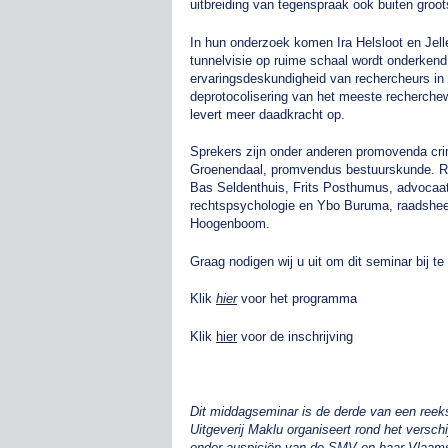
uitbreiding van tegenspraak ook buiten groo
In hun onderzoek komen Ira Helsloot en Jell
tunnelvisie op ruime schaal wordt onderken
ervaringsdeskundigheid van rechercheurs in c
deprotocolisering van het meeste recherchew
levert meer daadkracht op.
Sprekers zijn onder anderen promovenda crim
Groenendaal, promvendus bestuurskunde. Re
Bas Seldenthuis, Frits Posthumus, advocaat
rechtspsychologie en Ybo Buruma, raadsheer 
Hoogenboom.
Graag nodigen wij u uit om dit seminar bij 
Klik
hier
voor het programma
Klik
hier
voor de inschrijving
Dit middagseminar is de derde van een reek
Uitgeverij Maklu organiseert rond het versch
onder auspiciën van de SMV en haar Vlaamse