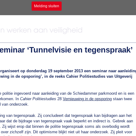
Melding sluiten
seminar ‘Tunnelvisie en tegenspraak’
 organiseert op donderdag 19 september 2013 een seminar naar aanleidin
wing in de opsporing’, in de reeks Cahier Politiestudies van Uitgeverij
e politie ingevoerd naar aanleiding van de Schiedammer parkmoord en is een
orkomen. In
Cahier Politiestudies
28
Vernieuwing in de opsporing
staan twee
nd van onderzoek.
ng van tegenspraak. Zij concludeert dat tegenspraak kan bijdragen aan het
ar dat de bijdrage van tegenspraak vaak beperkt en indirect is. Gebrek aan
ag. Zij wijst erop dat binnen de politie tegenspraak soms als overbodig wordt
er zichzelf zijn. Dit optimisme blijkt niet uit haar onderzoek. Zij pleit voor