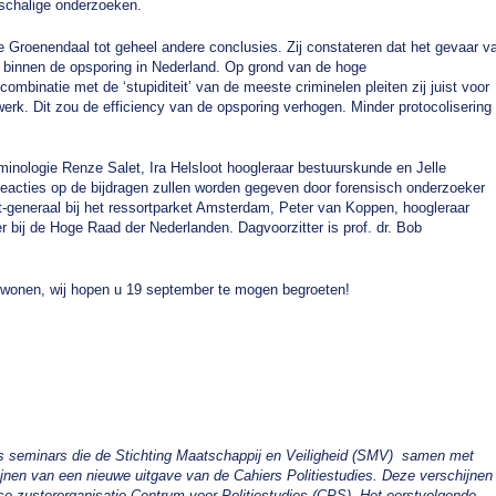
tschalige onderzoeken.
e Groenendaal tot geheel andere conclusies. Zij constateren dat het gevaar v
d binnen de opsporing in Nederland. Op grond van de hoge
ombinatie met de ‘stupiditeit’ van de meeste criminelen pleiten zij juist voor
erk. Dit zou de efficiency van de opsporing verhogen. Minder protocolisering
inologie Renze Salet, Ira Helsloot hoogleraar bestuurskunde en Jelle
acties op de bijdragen zullen worden gegeven door forensisch onderzoeker
-generaal bij het ressortparket Amsterdam, Peter van Koppen, hoogleraar
bij de Hoge Raad der Nederlanden. Dagvoorzitter is prof. dr. Bob
te wonen, wij hopen u 19 september te mogen begroeten!
s seminars die de Stichting Maatschappij en Veiligheid (SMV) samen met
ijnen van een nieuwe uitgave van de Cahiers Politiestudies. Deze verschijnen
 zusterorganisatie Centrum voor Politiestudies (CPS). Het eerstvolgende