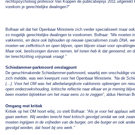
rechtspsycholoog professor Van Koppen de publicatieprijs 2011 uitgereikt
voorkom je gerechtelijke dwalingen?”
Bolhaar wil dat het Openbaar Ministerie zich verder specialiseert maar oo
zo mogelijk gerechtelijke dwalingen te voorkomen. Bolhaar:
“We moeten in 
vakkennis, en deze ook bijhouden op nieuwe specialismen zoals DNA, we
moeten we zelfkritisch en open blijven, open blijven staan voor opvattingen
Maar ook, beslissingen durven nemen, lef tonen heb ik dat genoemd, en di
ter terechtzitting vrijspraak vraagt.”
Schiedammer-parkmoord omslagpunt
De geruchtmakende Schiedammer-parkmoord, waarbij een onschuldige vier 
zich meldde, was een keerpunt voor het Openbaar Ministerie.
“Na de Schi
(…). Voor het OM was het allerbelangrijkste vakkennis opbrengen om nieu
open onderzoekshouding, kritische reflectie naar elkaar en je mening blij
been moeten bijtrekken om het maar eens zo te zeggen”
, aldus Herman B
Omgang met kritiek
Kritiek op het OM hoort erbij, zo stelt Bolhaar:
“Als je voor het applaus wil
gaan werken. Wij worden terecht heel kritisch gevolgd omdat we ook zwa
moeten ingrijpen in de vrijheden van de burger, om die burger en ook ande
gevolgd worden, dat hoort bij ons werk.”