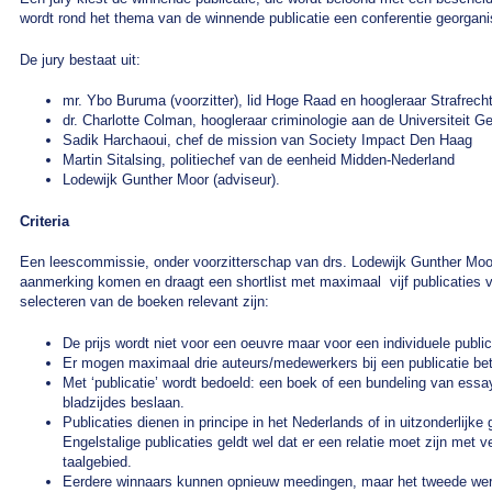
wordt rond het thema van de winnende publicatie een conferentie georgani
De jury bestaat uit:
mr. Ybo Buruma (voorzitter), lid Hoge Raad en hoogleraar Strafrec
dr. Charlotte Colman, hoogleraar criminologie aan de Universiteit G
Sadik Harchaoui, chef de mission van Society Impact Den Haag
Martin Sitalsing, politiechef van de eenheid Midden-Nederland
Lodewijk Gunther Moor (adviseur).
Criteria
Een leescommissie, onder voorzitterschap van drs. Lodewijk Gunther Moor,
aanmerking komen en draagt een shortlist met maximaal vijf publicaties voo
selecteren van de boeken relevant zijn:
De prijs wordt niet voor een oeuvre maar voor een individuele publi
Er mogen maximaal drie auteurs/medewerkers bij een publicatie bet
Met ‘publicatie’ wordt bedoeld: een boek of een bundeling van essay
bladzijdes beslaan.
Publicaties dienen in principe in het Nederlands of in uitzonderlijke
Engelstalige publicaties geldt wel dat er een relatie moet zijn met 
taalgebied.
Eerdere winnaars kunnen opnieuw meedingen, maar het tweede werk