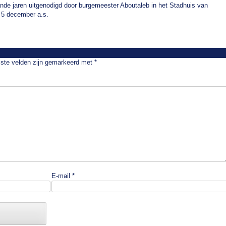
ande jaren uitgenodigd door burgemeester Aboutaleb in het Stadhuis van
p 5 december a.s.
iste velden zijn gemarkeerd met
*
E-mail
*