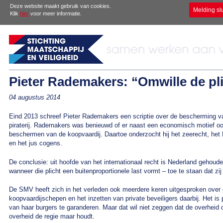
Deze website maakt gebruik van cookies.
Melding sl
Klik
hier
voor meer informatie.
Pieter Rademakers: “Omwille de pl
04 augustus 2014
Eind 2013 schreef Pieter Rademakers een scriptie over de bescherming 
piraterij. Rademakers was benieuwd of er naast een economisch motief ook
beschermen van de koopvaardij. Daartoe onderzocht hij het zeerecht, he
en het jus cogens.
De conclusie: uit hoofde van het internationaal recht is Nederland gehou
wanneer die plicht een buitenproportionele last vormt – toe te staan dat z
De SMV heeft zich in het verleden ook meerdere keren uitgesproken over 
koopvaardijschepen en het inzetten van private beveiligers daarbij. Het is
van haar burgers te garanderen. Maar dat wil niet zeggen dat de overheid
overheid de regie maar houdt.