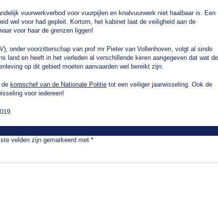
ndelijk vuurwerkverbod voor vuurpijlen en knalvuurwerk niet haalbaar is. Een
d wel voor had gepleit. Kortom, het kabinet laat de veiligheid aan de
waar voor haar de grenzen liggen!
), onder voorzitterschap van prof mr Pieter van Vollenhoven, volgt al sinds
ns land en heeft in het verleden al verschillende keren aangegeven dat wat de
nleving op dit gebied moeten aanvaarden wel bereikt zijn.
n de
korpschef van de Nationale Politie
tot een veiliger jaarwisseling. Ook de
wisseling voor iedereen!
019.
iste velden zijn gemarkeerd met
*