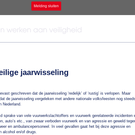
Melding sluiten
ilige jaarwisseling
evast geschreven dat de jaarwisseling ‘redelijk’ of ‘rustig’ is verlopen. Maar
 dat de jaarwisseling vergeleken met andere nationale volksfeesten nog steed
an Nederland.
ltijd sprake van vele vuurwerkslachtoffers en vuurwerk gerelateerde incidenten 
, auto’s etc., van zwaar verboden vuurwerk en van agressie en geweld tege
dweer en ambulancepersoneel. In veel gevallen gaat het bij deze agressie en
 alcohol en/of drugs.