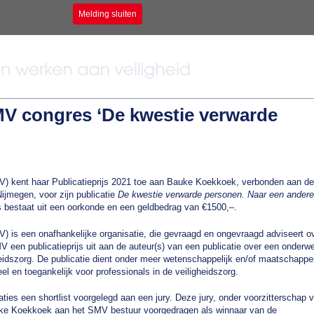
Melding sluiten
MV congres ‘De kwestie verwarde
MV) kent haar Publicatieprijs 2021 toe aan Bauke Koekkoek, verbonden aan de
jmegen, voor zijn publicatie
De kwestie verwarde personen. Naar een andere
s bestaat uit een oorkonde en een geldbedrag van €1500,–.
V) is een onafhankelijke organisatie, die gevraagd en ongevraagd adviseert o
MV een publicatieprijs uit aan de auteur(s) van een publicatie over een onderw
gheidszorg. De publicatie dient onder meer wetenschappelijk en/of maatschappel
el en toegankelijk voor professionals in de veiligheidszorg.
ties een shortlist voorgelegd aan een jury. Deze jury, onder voorzitterschap 
uke Koekkoek aan het SMV bestuur voorgedragen als winnaar van de