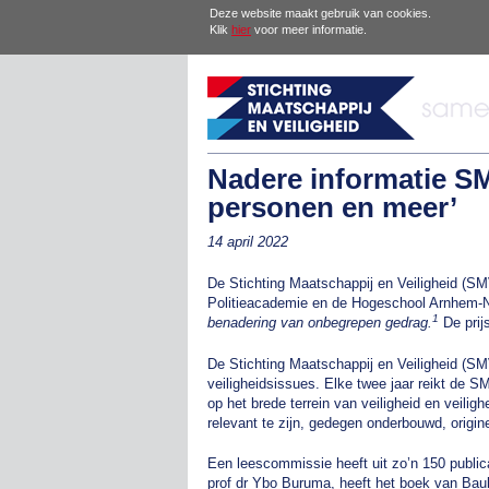
Deze website maakt gebruik van cookies.
Klik
hier
voor meer informatie.
Nadere informatie S
personen en meer’
14 april 2022
De Stichting Maatschappij en Veiligheid (S
Politieacademie en de Hogeschool Arnhem-Ni
1
benadering van onbegrepen gedrag.
De prij
De Stichting Maatschappij en Veiligheid (SM
veiligheidsissues. Elke twee jaar reikt de S
op het brede terrein van veiligheid en veili
relevant te zijn, gedegen onderbouwd, origine
Een leescommissie heeft uit zo’n 150 publica
prof dr Ybo Buruma, heeft het boek van Ba