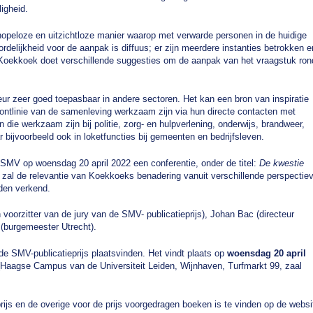
ligheid.
opeloze en uitzichtloze manier waarop met verwarde personen in de huidige
elijkheid voor de aanpak is diffuus; er zijn meerdere instanties betrokken e
k. Koekkoek doet verschillende suggesties om de aanpak van het vraagstuk ron
eur zeer goed toepasbaar in andere sectoren. Het kan een bron van inspiratie
frontlinie van de samenleving werkzaam zijn via hun directe contacten met
n die werkzaam zijn bij politie, zorg- en hulpverlening, onderwijs, brandweer,
 bijvoorbeeld ook in loketfuncties bij gemeenten en bedrijfsleven.
 SMV op woensdag 20 april 2022 een conferentie, onder de titel:
De kwestie
 zal de relevantie van Koekkoeks benadering vanuit verschillende perspectie
rden verkend.
oorzitter van de jury van de SMV- publicatieprijs), Johan Bac (directeur
(burgemeester Utrecht).
de SMV-publicatieprijs plaatsvinden. Het vindt plaats op
woensdag 20 april
Haagse Campus van de Universiteit Leiden, Wijnhaven, Turfmarkt 99, zaal
rijs en de overige voor de prijs voorgedragen boeken is te vinden op de websi