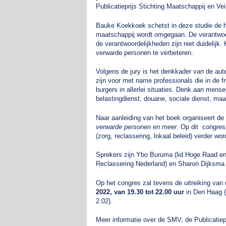
Publicatieprijs Stichting Maatschappij en Vei
Bauke Koekkoek schetst in deze studie de h
maatschappij wordt omgegaan. De verantwoord
de verantwoordelijkheden zijn niet duidelij
verwarde personen te verbeteren.
Volgens de jury is het denkkader van de aut
zijn voor met name professionals die in de 
burgers in allerlei situaties. Denk aan mense
belastingdienst, douane, sociale dienst, maar
Naar aanleiding van het boek organiseert de
verwarde personen en meer
. Op dit congres
(zorg, reclassering, lokaal beleid) verder wo
Sprekers zijn Ybo Buruma (lid Hoge Raad en v
Reclassering Nederland) en Sharon Dijksma 
Op het congres zal tevens de uitreiking van 
2022, van 19.30 tot
22.00 uur
in Den Haag (
2.02).
Meer informatie over de SMV, de Publicatiep