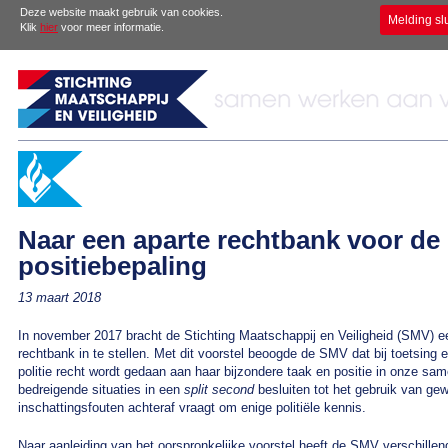
Deze website maakt gebruik van cookies.
Melding sl
Klik
hier
voor meer informatie.
Naar een aparte rechtbank voor de 
positiebepaling
13 maart 2018
In november 2017 bracht de Stichting Maatschappij en Veiligheid (SMV) ee
rechtbank in te stellen. Met dit voorstel beoogde de SMV dat bij toetsing
politie recht wordt gedaan aan haar bijzondere taak en positie in onze s
bedreigende situaties in een
split second
besluiten tot het gebruik van ge
inschattingsfouten achteraf vraagt om enige politiële kennis.
Naar aanleiding van het oorspronkelijke voorstel heeft de SMV verschille