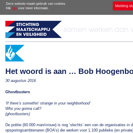
Deze website maakt gebruik van cookies.
Melding sl
Klik
hier
voor meer informatie.
Het woord is aan … Bob Hoogenb
30 augustus 2016
Ghostbusters
‘If there’s somethin’ strange in your neighborhood’
Who you gonna call?
(ghostbusters)
De politie (60.000 man/vrouw) is nog ‘slechts’ een van de organisaties in d
opsporingsambtenaren (BOA’s) die werken voor 1.100 publieke (en private) 