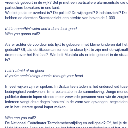
vreemds gebeurt in de wijk? Bel je met een particuliere alarmcentrale die 
particuliere bewakers in ons land.
Wie bel je als er overlast is? De politie? De wijkagent? Stadstoezicht? 
hebben de diensten Stadstoezicht een sterkte van boven de 1.000.
If it’s somethin’ weird and it don’t look good
Who you gonna call?
Als er achter de voordeur iets lijkt te gebeuren met kleine kinderen dat he
gedeald? Of, als de Stadsmarinier iets te close lijkt te zijn met de wijkma
dromen over het Kalifaat? Wie belt Mustafa als er iets gebeurt in de straa
is?
I ain’t afraid of no ghost
If you’re seein’ things runnin’ through your head
In veel wijken zijn er spoken. In Brabantse steden is het onderscheid tus
bedrijvigheid verdwenen. Er is polarisatie in de samenleving. Jonge mens
publieke domein lopen steeds meer verwarde personen voor wie de zorgins
iedereen vangt deze dagen ‘spoken’ in de vorm van opvangen, begeleiden
en in het uiterste geval kapot maken.
Who can you call?
De Nationaal Coördinator Terrorismebestrijding en veiligheid? Of, bel je d