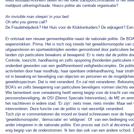
Meld Misdaad Anoniem bellen en het loket transportcriminaliteit of het
meldpunt uitkeringsfraude. Hoezo politie als centrale organisatie?
An invisible man sleepin’ in your bed
Oh who you gonna call?
De Fraudehelpdesk? Het Huis voor de Klokkenluiders? De wijkagent? Ee
Er ontstaat een nieuwe gemeentepolitie naast de nationale politie. De BO
wapenstokken. Prima. Het is toch nog steeds het geweldsmonopolie van 
uitgaansleven en sportwedstrijden worden gemonitored door particuliere b
landen zijn particuliere bewakers al bewapend. Er is niets dat de politie d
Controle, toezicht, handhaving en zelfs opsporing (honderden particuliere
onderdeel geworden van een gedifferentieerd veiligheidscomplex. De polit
activiteiten door haar noodhulp, haar openbare ordehandhaving, haar strafr
rol in bewaking en beveiliging van objecten en personen en de mogelijkhei
geweldsspectrum. Dat is niet veranderd. En zal niet veranderen. Bekeuri
BOA’s en zelfs bewapening van particuliere beveiligers vormen slechts ee
Wie lamenteert over verwatering heeft weinig begrip voor de kracht van ni
persoonsbeveiliging, de DSI (Dienst Speciale Interventies), de ME en arre
het nachtleven in iedere stad. ‘Er zijn’: niets meer, niets minder. Maar w
interveniëren. Deze functie van de politie is niet wezenlijk veranderd.
Toch zijn er commentatoren die moord en brand schreeuwen over de fragme
‘geweldsmonopolie’, ‘democratie’ en ‘wildgroei’. Of van een bedreiging voo
ander integreren in de nationale politie. Een proces wat zich al decennia 
enig begrip van de onderstromen. Ik ben dan ook van een andere school. 