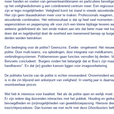
meer handen en voeten van gemeenteambtenaren en particuliere beveiliger
op het veiligheidsdomein g een coördinerend centrum meer. Een regisseur.
zijn er legio mogelijkheden. Veiligheid komt tot stand in steeds wisselend
Hier zijn geen blauwdrukken meer voor te maken. Professionals reageren,
wisselende combinaties. Het nettoresultaat is dat op heel veel momenten
wapenstokken en pepperspray elk voor zich een kleine bijdrage leveren aan 
weleens gedefinieerd als ‘een einde maken aan iets dat beter maar niet k
doen dat en tegelijkertijd doet de overheid een toenemend beroep op burger
derden worden betrokken.
Een bedreiging voor de politie? Geenszins. Eerder omgekeerd. Het nieuw
politie. Door multi-teams, via opleidingen, door integratie van meldkamers
verbindingssystemen. Politiemensen gaan functies vervullen bij derden. Ver
Bervoets concludeert: ‘Burgers vinden het belangrijk dat er Boa’s zijn ma
handhavers”. En dat (er) gouden kansen liggen voor imagoverbetering.
De politieke functie van de politie is echter onveranderd. Onverminderd wor
is in die zin blijvend een ankerpunt van veiligheid. In veertig jaar is daar
onomkeerbaar proces
Wel heb ik interesse voor kwaliteit. Net als de politie open en eerlijk moet 
Er zijn iedere dag duizenden interacties met het publiek. Houding en gedra
bevoegdheden en (on)mogelijkheden van geweldstoepassing. Hierover dien
toezichtprocedures. Dan kunnen we met recht met deze
Ghostbusters
bell