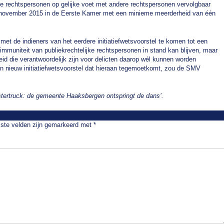
ke rechtspersonen op gelijke voet met andere rechtspersonen vervolgbaar
10 november 2015 in de Eerste Kamer met een minieme meerderheid van één
t de indieners van het eerdere initiatiefwetsvoorstel te komen tot een
e immuniteit van publiekrechtelijke rechtspersonen in stand kan blijven, maar
eid die verantwoordelijk zijn voor delicten daarop wél kunnen worden
Een nieuw initiatiefwetsvoorstel dat hieraan tegemoetkomt, zou de SMV
ertruck: de gemeente Haaksbergen ontspringt de dans’.
iste velden zijn gemarkeerd met
*