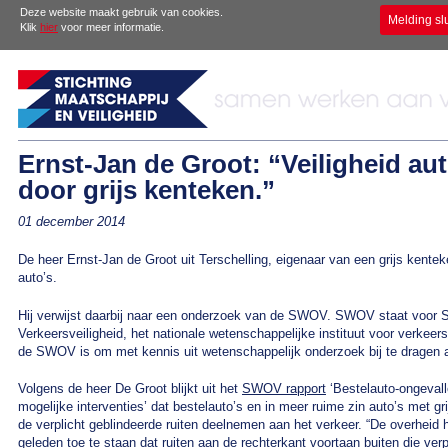
Deze website maakt gebruik van cookies.
Melding sl
Klik
hier
voor meer informatie.
Ernst-Jan de Groot: “Veiligheid au
door grijs kenteken.”
01 december 2014
De heer Ernst-Jan de Groot uit Terschelling, eigenaar van een grijs kente
auto’s.
Hij verwijst daarbij naar een onderzoek van de SWOV. SWOV staat voor 
Verkeersveiligheid, het nationale wetenschappelijke instituut voor verkee
de SWOV is om met kennis uit wetenschappelijk onderzoek bij te dragen a
Volgens de heer De Groot blijkt uit het
SWOV rapport
‘Bestelauto-ongevall
mogelijke interventies’ dat bestelauto’s en in meer ruime zin auto’s met gr
de verplicht geblindeerde ruiten deelnemen aan het verkeer. “De overheid h
geleden toe te staan dat ruiten aan de rechterkant voortaan buiten die ver