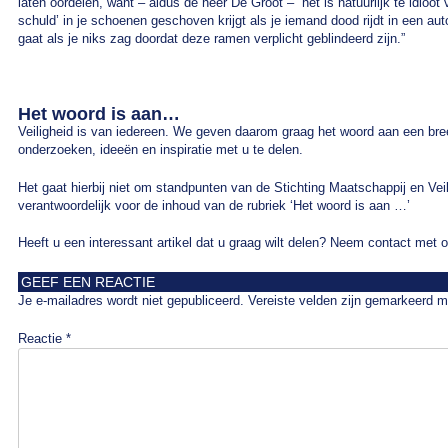
laten oordelen, want – aldus de heer De Groot – “het is natuurlijk te idioot
schuld’ in je schoenen geschoven krijgt als je iemand dood rijdt in een au
gaat als je niks zag doordat deze ramen verplicht geblindeerd zijn.”
Het woord is aan…
Veiligheid is van iedereen. We geven daarom graag het woord aan een br
onderzoeken, ideeën en inspiratie met u te delen.
Het gaat hierbij niet om standpunten van de Stichting Maatschappij en Veil
verantwoordelijk voor de inhoud van de rubriek ‘Het woord is aan …’
Heeft u een interessant artikel dat u graag wilt delen? Neem contact met 
GEEF EEN REACTIE
Je e-mailadres wordt niet gepubliceerd.
Vereiste velden zijn gemarkeerd 
Reactie
*