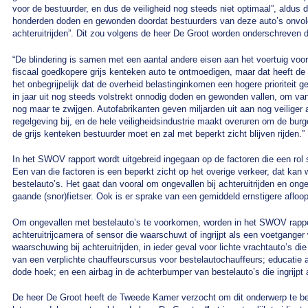
voor de bestuurder, en dus de veiligheid nog steeds niet optimaal”, aldus 
honderden doden en gewonden doordat bestuurders van deze auto’s onvold
achteruitrijden”. Dit zou volgens de heer De Groot worden onderschreven
“De blindering is samen met een aantal andere eisen aan het voertuig voor
fiscaal goedkopere grijs kenteken auto te ontmoedigen, maar dat heeft de v
het onbegrijpelijk dat de overheid belastinginkomen een hogere prioriteit ge
in jaar uit nog steeds volstrekt onnodig doden en gewonden vallen, om va
nog maar te zwijgen. Autofabrikanten geven miljarden uit aan nog veiliger 
regelgeving bij, en de hele veiligheidsindustrie maakt overuren om de bur
de grijs kenteken bestuurder moet en zal met beperkt zicht blijven rijden.”
In het SWOV rapport wordt uitgebreid ingegaan op de factoren die een rol 
Een van die factoren is een beperkt zicht op het overige verkeer, dat kan
bestelauto’s. Het gaat dan vooral om ongevallen bij achteruitrijden en onge
gaande (snor)fietser. Ook is er sprake van een gemiddeld ernstigere afloo
Om ongevallen met bestelauto’s te voorkomen, worden in het SWOV rappo
achteruitrijcamera of sensor die waarschuwt of ingrijpt als een voetganger
waarschuwing bij achteruitrijden, in ieder geval voor lichte vrachtauto’s di
van een verplichte chauffeurscursus voor bestelautochauffeurs; educatie
dode hoek; en een airbag in de achterbumper van bestelauto’s die ingrijpt 
De heer De Groot heeft de Tweede Kamer verzocht om dit onderwerp te be