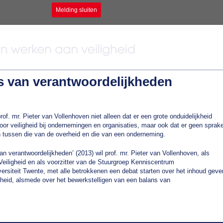
Melding sluiten
ns van verantwoordelijkheden
of. mr. Pieter van Vollenhoven niet alleen dat er een grote onduidelijkheid
oor veiligheid bij ondernemingen en organisaties, maar ook dat er geen sprak
n tussen die van de overheid en die van een onderneming.
an verantwoordelijkheden’ (2013) wil prof. mr. Pieter van Vollenhoven, als
Veiligheid en als voorzitter van de Stuurgroep Kenniscentrum
rsiteit Twente, met alle betrokkenen een debat starten over het inhoud geve
igheid, alsmede over het bewerkstelligen van een balans van