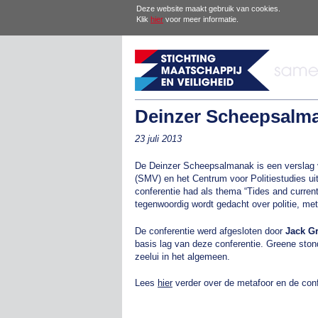
Deze website maakt gebruik van cookies.
Klik
hier
voor meer informatie.
Deinzer Scheepsalm
23 juli 2013
De Deinzer Scheepsalmanak is een verslag v
(SMV) en het Centrum voor Politiestudies u
conferentie had als thema “Tides and currents
tegenwoordig wordt gedacht over politie, met
De conferentie werd afgesloten door
Jack G
basis lag van deze conferentie. Greene ston
zeelui in het algemeen.
Lees
hier
verder over de metafoor en de conf