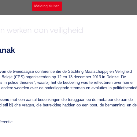
Melding sluiten
anak
an de tweedaagse conferentie die de Stichting Maatschappij en Veiligheid
it België (CPS) organiseerden op 12 en 13 december 2013 in Deinze. De
 in police theories”, waarbij het de bedoeling was te reflecteren over hoe er
 andere woorden over de onderliggende stromen en evoluties in politietheorie
reene
met een aantal bedenkingen die teruggaan op de metafoor die aan de
d stil bij drie vragen, die betrekking hadden op een boot, de bemanning en de
erentie.