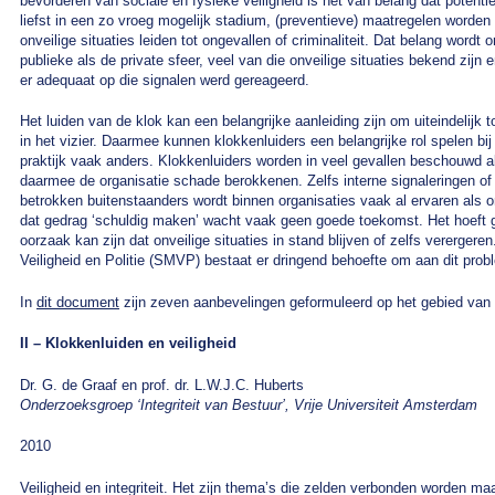
bevorderen van sociale en fysieke veiligheid is het van belang dat potentie
liefst in een zo vroeg mogelijk stadium, (preventieve) maatregelen word
onveilige situaties leiden tot ongevallen of criminaliteit. Dat belang word
publieke als de private sfeer, veel van die onveilige situaties bekend zij
er adequaat op die signalen werd gereageerd.
Het luiden van de klok kan een belangrijke aanleiding zijn om uiteindelijk 
in het vizier. Daarmee kunnen klokkenluiders een belangrijke rol spelen bij
praktijk vaak anders. Klokkenluiders worden in veel gevallen beschouwd 
daarmee de organisatie schade berokkenen. Zelfs interne signaleringen of 
betrokken buitenstaanders wordt binnen organisaties vaak al ervaren als
dat gedrag ‘schuldig maken’ wacht vaak geen goede toekomst. Het hoeft 
oorzaak kan zijn dat onveilige situaties in stand blijven of zelfs vererger
Veiligheid en Politie (SMVP) bestaat er dringend behoefte om aan dit pro
In
dit document
zijn zeven aanbevelingen geformuleerd op het gebied van 
II – Klokkenluiden en veiligheid
Dr. G. de Graaf en prof. dr. L.W.J.C. Huberts
Onderzoeksgroep ‘Integriteit van Bestuur’, Vrije Universiteit Amsterdam
2010
Veiligheid en integriteit. Het zijn thema’s die zelden verbonden worden ma