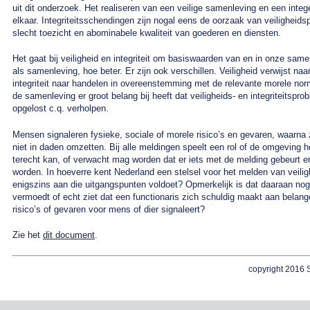
uit dit onderzoek. Het realiseren van een veilige samenleving en een inte
elkaar. Integriteitsschendingen zijn nogal eens de oorzaak van veiligheid
slecht toezicht en abominabele kwaliteit van goederen en diensten.
Het gaat bij veiligheid en integriteit om basiswaarden van en in onze same
als samenleving, hoe beter. Er zijn ook verschillen. Veiligheid verwijst naa
integriteit naar handelen in overeenstemming met de relevante morele nor
de samenleving er groot belang bij heeft dat veiligheids- en integriteitsp
opgelost c.q. verholpen.
Mensen signaleren fysieke, sociale of morele risico’s en gevaren, waarna z
niet in daden omzetten. Bij alle meldingen speelt een rol of de omgeving h
terecht kan, of verwacht mag worden dat er iets met de melding gebeurt en
worden. In hoeverre kent Nederland een stelsel voor het melden van veiligh
enigszins aan die uitgangspunten voldoet? Opmerkelijk is dat daaraan no
vermoedt of echt ziet dat een functionaris zich schuldig maakt aan belangen
risico’s of gevaren voor mens of dier signaleert?
Zie het
dit document
.
copyright 2016 S