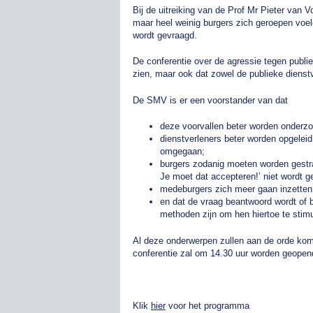
Bij de uitreiking van de Prof Mr Pieter van
maar heel weinig burgers zich geroepen voe
wordt gevraagd.
De conferentie over de agressie tegen publie
zien, maar ook dat zowel de publieke dienst
De SMV is er een voorstander van dat
deze voorvallen beter worden onderzo
dienstverleners beter worden opgelei
omgegaan;
burgers zodanig moeten worden gestraf
Je moet dat accepteren!’ niet wordt g
medeburgers zich meer gaan inzetten
en dat de vraag beantwoord wordt of b
methoden zijn om hen hiertoe te stimu
Al deze onderwerpen zullen aan de orde kom
conferentie zal om 14.30 uur worden geopend
Klik
hier
voor het programma