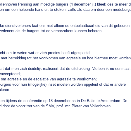
 Vollenhoven Penning aan moedige burgers (4 december jl.) bleek des te meer d
len om een helpende hand uit te steken, zelfs als daarom door een medeburge
ke dienstverleners laat ons niet alleen de ontoelaatbaarheid van dit gebeuren
verleners als de burgers tot de veroorzakers kunnen behoren.
cht om te weten wat er zich precies heeft afgespeeld;
d met betrekking tot het voorkomen van agressie en hoe hiermee moet worden
t dat men zich duidelijk realiseert dat de uitdrukking ‘Zo ben ik nu eenmaal.
eaccepteerd;
 om agressie en de escalatie van agressie te voorkomen;
urgers voor hun (mogelijke) inzet moeten worden opgeleid of dat er andere
leren.
en tijdens de conferentie op 18 december as in De Balie te Amsterdam. De
 door de voorzitter van de SMV, prof. mr. Pieter van Vollenhoven.