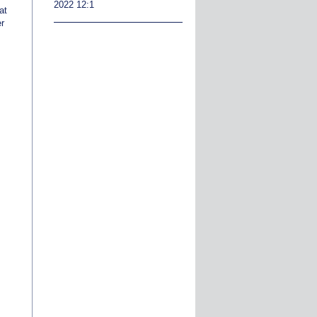
2022 12:1
at
r