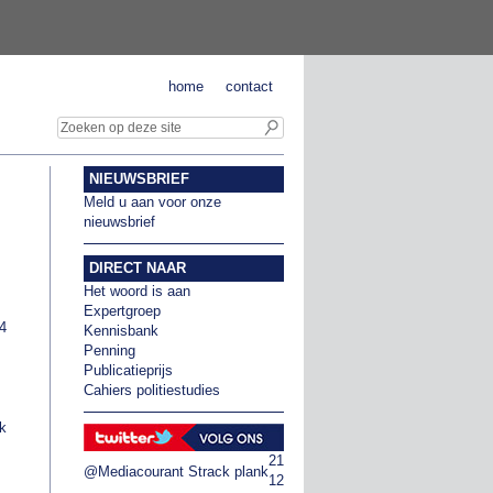
home
contact
NIEUWSBRIEF
Meld u aan voor onze
nieuwsbrief
DIRECT NAAR
Het woord is aan
Expertgroep
14
Kennisbank
Penning
Publicatieprijs
Cahiers politiestudies
jk
21
@Mediacourant
Strack plank
12