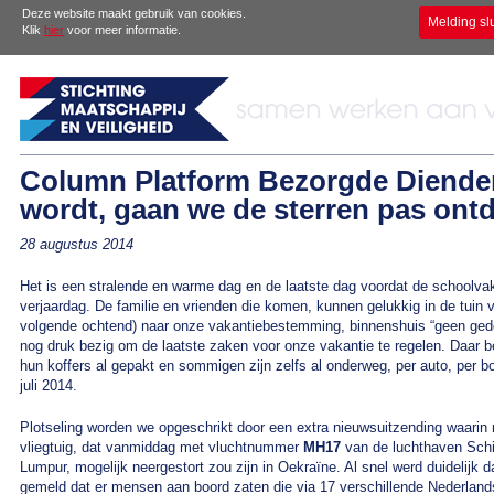
Deze website maakt gebruik van cookies.
Melding sl
Klik
hier
voor meer informatie.
Column Platform Bezorgde Diender
wordt, gaan we de sterren pas ont
28 augustus 2014
Het is een stralende en warme dag en de laatste dag voordat de schoolvaka
verjaardag. De familie en vrienden die komen, kunnen gelukkig in de tuin v
volgende ochtend) naar onze vakantiebestemming, binnenshuis “geen gedo
nog druk bezig om de laatste zaken voor onze vakantie te regelen. Daar 
hun koffers al gepakt en sommigen zijn zelfs al onderweg, per auto, per bo
juli 2014.
Plotseling worden we opgeschrikt door een extra nieuwsuitzending waarin 
vliegtuig, dat vanmiddag met vluchtnummer
MH17
van de luchthaven Schi
Lumpur, mogelijk neergestort zou zijn in Oekraïne. Al snel werd duidelijk 
gemeld dat er mensen aan boord zaten die via 17 verschillende Nederlands