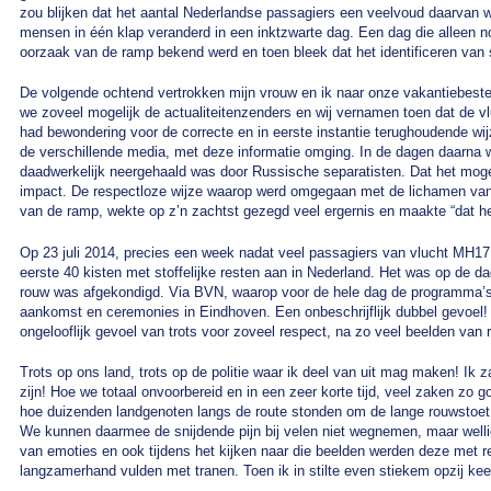
zou blijken dat het aantal Nederlandse passagiers een veelvoud daarvan w
mensen in één klap veranderd in een inktzwarte dag. Een dag die alleen n
oorzaak van de ramp bekend werd en toen bleek dat het identificeren van s
De volgende ochtend vertrokken mijn vrouw en ik naar onze vakantiebestem
we zoveel mogelijk de actualiteitenzenders en wij vernamen toen dat de v
had bewondering voor de correcte en in eerste instantie terughoudende wi
de verschillende media, met deze informatie omging. In de dagen daarna w
daadwerkelijk neergehaald was door Russische separatisten. Dat het mogel
impact. De respectloze wijze waarop werd omgegaan met de lichamen van 
van de ramp, wekte op z’n zachtst gezegd veel ergernis en maakte “dat he
Op 23 juli 2014, precies een week nadat veel passagiers van vlucht MH1
eerste 40 kisten met stoffelijke resten aan in Nederland. Het was op de 
rouw was afgekondigd. Via BVN, waarop voor de hele dag de programma’s 
aankomst en ceremonies in Eindhoven. Een onbeschrijflijk dubbel gevoel!
ongelooflijk gevoel van trots voor zoveel respect, na zo veel beelden van 
Trots op ons land, trots op de politie waar ik deel van uit mag maken! Ik 
zijn! Hoe we totaal onvoorbereid en in een zeer korte tijd, veel zaken zo
hoe duizenden landgenoten langs de route stonden om de lange rouwstoet e
We kunnen daarmee de snijdende pijn bij velen niet wegnemen, maar wellic
van emoties en ook tijdens het kijken naar die beelden werden deze met 
langzamerhand vulden met tranen. Toen ik in stilte even stiekem opzij kee