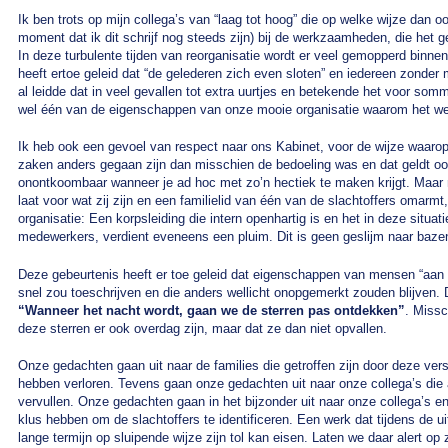
Ik ben trots op mijn collega’s van “laag tot hoog” die op welke wijze dan 
moment dat ik dit schrijf nog steeds zijn) bij de werkzaamheden, die het g
In deze turbulente tijden van reorganisatie wordt er veel gemopperd binnen
heeft ertoe geleid dat “de gelederen zich even sloten” en iedereen zond
al leidde dat in veel gevallen tot extra uurtjes en betekende het voor so
wel één van de eigenschappen van onze mooie organisatie waarom het werk
Ik heb ook een gevoel van respect naar ons Kabinet, voor de wijze waarop 
zaken anders gegaan zijn dan misschien de bedoeling was en dat geldt ook 
onontkoombaar wanneer je ad hoc met zo’n hectiek te maken krijgt. Maar 
laat voor wat zij zijn en een familielid van één van de slachtoffers omarmt,
organisatie: Een korpsleiding die intern openhartig is en het in deze situa
medewerkers, verdient eveneens een pluim. Dit is geen geslijm naar bazen
Deze gebeurtenis heeft er toe geleid dat eigenschappen van mensen “aan h
snel zou toeschrijven en die anders wellicht onopgemerkt zouden blijven. 
“Wanneer het nacht wordt, gaan we de sterren pas ontdekken”
. Miss
deze sterren er ook overdag zijn, maar dat ze dan niet opvallen.
Onze gedachten gaan uit naar de families die getroffen zijn door deze vers
hebben verloren. Tevens gaan onze gedachten uit naar onze collega’s die a
vervullen. Onze gedachten gaan in het bijzonder uit naar onze collega’s e
klus hebben om de slachtoffers te identificeren. Een werk dat tijdens de u
lange termijn op sluipende wijze zijn tol kan eisen. Laten we daar alert op z