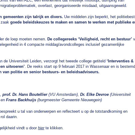
komst van een AZC, een evenement dat vreselijk misloopt, dumping van
g, migratieproblematiek, overlast, georganiseerde misdaad, uitgaansgeweld.
n gemeenten zijn talrijk en divers.
Uw middelen zijn beperkt, het politiebest
t zaak
goede beleidskeuzes te maken en samen te werken met publieke e
nder de loep moeten nemen.
De collegereeks ‘Veiligheid, recht en bestuur’
v
elegenheid in 4 compacte middag/avondcolleges inclusief gezamenlijke
an de Universiteit Leiden, verzorgt het tweede college getiteld
‘Interventies &
 en uitvoeren’
. De reeks start op 9 februari 2017 in Wassenaar en is bestem
van politie en senior bestuurs- en beleidsadviseurs.
),
prof. Dr. Hans Boutellier
(VU Amsterdam),
Dr. Elke Devroe
(Universiteit
) en
Frans Backhuijs
(burgmeester Gemeente Nieuwegein)
spreekt u tal van onderwerpen en reflecteert u op de totstandkoming en
rol daarin.
elijkheid vindt u door
hier
te klikken.