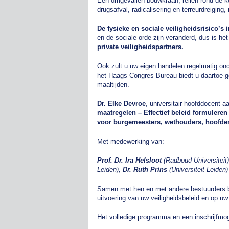
Een omgevallen bouwkraan, rellen rond de 
drugsafval, radicalisering en terreurdreigin
De fysieke en sociale veiligheidsrisico’s i
en de sociale orde zijn veranderd, dus is he
private veiligheidspartners.
Ook zult u uw eigen handelen regelmatig o
het Haags Congres Bureau biedt u daartoe g
maaltijden.
Dr. Elke Devroe
, universitair hoofddocent a
maatregelen – Effectief beleid formuleren
voor burgemeesters, wethouders, hoofden 
Met medewerking van:
Prof. Dr. Ira Helsloot
(Radboud Universiteit
Leiden),
Dr. Ruth Prins
(Universiteit Leiden
Samen met hen en met andere bestuurders be
uitvoering van uw veiligheidsbeleid en op uw 
Het
volledige programma
en een inschrijfmog