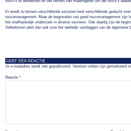
risico’s te beheersen en het nemen van maatregelen om die risico’s daadw
Er wordt nu binnen verschillende sectoren heel verschillende gedacht over 
risicomanagement. Maar de beginselen van goed risicomanagement zijn hetz
het onafhankelijk onderzoek in diverse sectoren. Ook daarbij zijn de begin
Vollenhoven pleit dan ook voor het wettelijk vastleggen van de algemen
GEEF EEN REACTIE
Je e-mailadres wordt niet gepubliceerd.
Vereiste velden zijn gemarkeerd 
Reactie
*