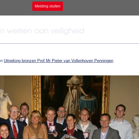
Melding sluiten
in
Uitreiking bronzen Prof Mr Pieter van Vollenhoven Penningen