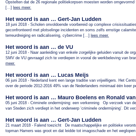
Opstelten dat de 26 regionale politiekorpsen moesten worden omgevormd to
[…]
lees meer.
Het woord is aan … Gert-Jan Ludden
18 juni 2018 - Scholen onvoldoende voorbereid op complexe crisissituat
geconfronteerd met plotselinge incidenten en soms zelfs ernstige calamitei
terreurdreiging en radicalisering, cybercrime […]
lees meer.
Het woord is aan … de VU
12 juni 2018 - Naar aanleiding van enkele zorgelijke geluiden vanuit de orga
SMV de VU gevraagd zich te verdiepen in vooral de werkbeleving van bran
meer.
Het woord is aan … Lucas Meijs
06 juni 2018 - Nederland kent een lange traditie van vrijwilligers. Het Cen
over de periode 2012-2016 49% van de Nederlanders minimaal één keer per
Het woord is aan … Mauro Boelens en Ronald van
05 juni 2018 - Criminele ondermijning: een verkenning Op verzoek van 
van Steden zich verdiept in het onderwerp ‘criminele ondermijning’. Dit ve
Het woord is aan … Gert-Jan Ludden
21 maart 2018 - Falend toezicht De maatschappelijke en politieke veront
topman Hamers was groot en dat leidde tot imagoschade en het weglopen 